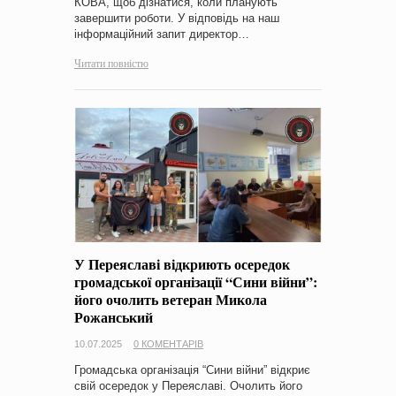
КОВА, щоб дізнатися, коли планують
завершити роботи. У відповідь на наш
інформаційний запит директор…
Читати повністю
У Переяславі відкриють осередок
громадської організації “Сини війни”:
його очолить ветеран Микола
Рожанський
10.07.2025
0 КОМЕНТАРІВ
Громадська організація “Сини війни” відкриє
свій осередок у Переяславі. Очолить його