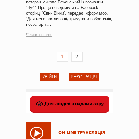
ветеран Микола Рожанський із позивним
“Чуб”. Про це повідомили на Facebook-
сторінці “Сини Війни”, передає Інформатор.
“Для мене важливо підтримувати побратимів,
посестер та…
Читати повністю
1
2
УВІЙТИ
|
РЕЄСТРАЦІЯ
Для людей з вадами зору