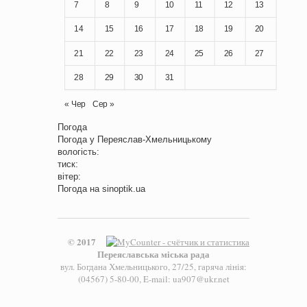
7
8
9
10
11
12
13
14
15
16
17
18
19
20
21
22
23
24
25
26
27
28
29
30
31
« Чер
Сер »
Погода
Погода у
Переяслав-Хмельницькому
вологість:
тиск:
вітер:
Погода на
sinoptik.ua
© 2017
Переяславська міська рада
вул. Богдана Хмельницького, 27/25, гаряча лінія:
(04567) 5-80-00, E-mail: ua907@ukr.net