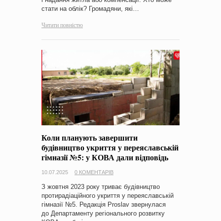
стати на облік? Громадяни, які…
Читати повністю
Коли планують завершити
будівництво укриття у переяславській
гімназії №5: у КОВА дали відповідь
10.07.2025
0 КОМЕНТАРІВ
З жовтня 2023 року триває будівництво
протирадіаційного укриття у переяславській
гімназії №5. Редакція Proslav звернулася
до Департаменту регіонального розвитку