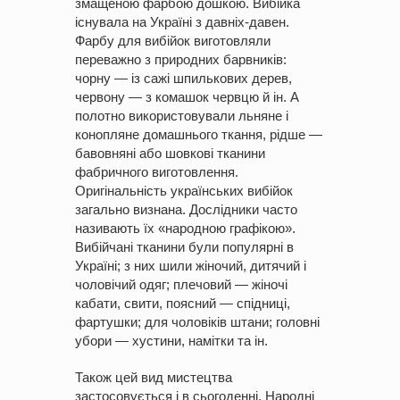
змащеною фарбою дошкою. Вибійка
існувала на Україні з давніх-давен.
Фарбу для вибійок виготовляли
переважно з природних барвників:
чорну — із сажі шпилькових дерев,
червону — з комашок червцю й ін. А
полотно використовували льняне і
конопляне домашнього ткання, рідше —
бавовняні або шовкові тканини
фабричного виготовлення.
Оригінальність українських вибійок
загально визнана. Дослідники часто
називають їх «народною графікою».
Вибійчані тканини були популярні в
Україні; з них шили жіночий, дитячий і
чоловічий одяг; плечовий — жіночі
кабати, свити, поясний — спідниці,
фартушки; для чоловіків штани; головні
убори — хустини, намітки та ін.
Також цей вид мистецтва
застосовується і в сьогоденні. Народні