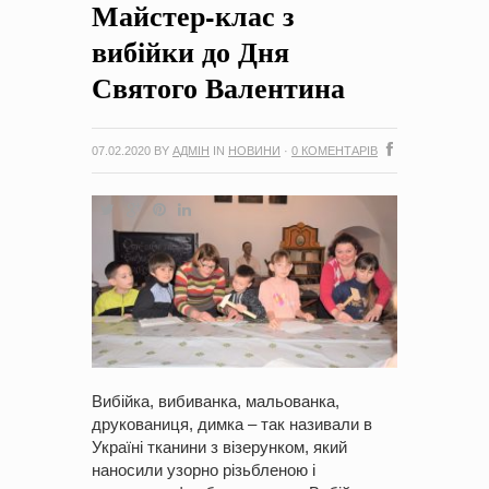
Майстер-клас з
на період 2018 – 2020 роки Оголошення про збір ідей
проектів
-
0 Коментарів
вибійки до Дня
Святого Валентина
07.02.2020
BY
АДМІН
IN
НОВИНИ
·
0 КОМЕНТАРІВ
Вибійка, вибиванка, мальованка,
друкованиця, димка – так називали в
Україні тканини з візерунком, який
наносили узорно різьбленою і