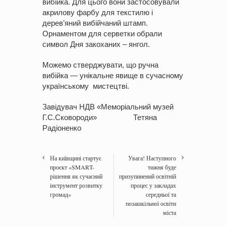
вибійка. Для цього вони застосовували
акрилову фарбу для текстилю і
дерев’яний вибійчаний штамп.
Орнаментом для серветки обрали
символ Дня закоханих – янгол.
Можемо стверджувати, що ручна
вибійка — унікальне явище в сучасному
українському мистецтві.
Завідувач НДВ «Меморіальний музей
Г.С.Сковороди» Тетяна
Радіоненко
На київщині стартує
Увага! Наступного
проєкт «SMART-
тижня буде
рішення як сучасний
призупинений освітній
інструмент розвитку
процес у закладах
громад»
середньої та
позашкільної освіти
міста