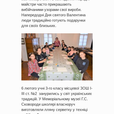
майстри часто прикрашають
вибійчаними узорами свої вироби.
Напередодні Дня святого Валентина
люди традиційно готують подарунки
для своїх близьких.
6 лютого учні 3-го класу місцевої ЗОШ І-
ІІІ ст. №2 занурились у світ українських
традицій. У Меморіальному музеї Г.С.
Сковороди школярі власноруч
виготовляли лляну серветку у техніці