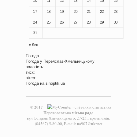
10
11
12
13
14
15
16
17
18
19
20
21
22
23
24
25
26
27
28
29
30
31
« Лип
Погода
Погода у
Переяслав-Хмельницькому
вологість:
тиск:
вітер:
Погода на
sinoptik.ua
© 2017
Переяславська міська рада
вул. Богдана Хмельницького, 27/25, гаряча лінія:
(04567) 5-80-00, E-mail: ua907@ukr.net