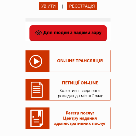
УВІЙТИ
|
РЕЄСТРАЦІЯ
Для людей з вадами зору