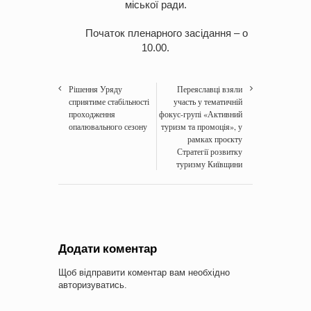
міської ради.
Початок пленарного засідання – о
10.00.
Рішення Уряду
Переяславці взяли
сприятиме стабільності
участь у тематичній
проходження
фокус-групі «Активний
опалювального сезону
туризм та промоція», у
рамках проєкту
Стратегії розвитку
туризму Київщини
Додати коментар
Щоб відправити коментар вам необхідно
авторизуватись
.