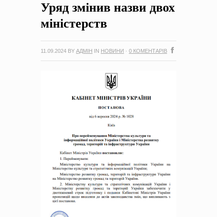
Уряд змінив назви двох
на період 2018 – 2020 роки Оголошення про збір ідей
проектів
-
0 Коментарів
міністерств
11.09.2024
BY
АДМІН
IN
НОВИНИ
·
0 КОМЕНТАРІВ