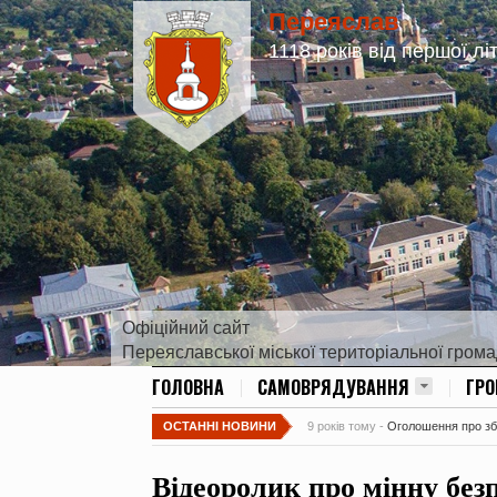
Переяслав
1118 років від першої лі
Офіційний сайт
Переяславської міської територіальної гром
ГОЛОВНА
САМОВРЯДУВАННЯ
ГР
ОСТАННІ НОВИНИ
9 років тому -
Оголошення про збір
Відеоролик про мінну безп