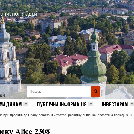
тописної згадки
ади
ОМАДЯНАМ
ПУБЛІЧНА ІНФОРМАЦІЯ
ІНВЕСТОРАМ
 ідей проектів до Плану реалізації Стратегії розвитку Київської області на період 2018 
еку Alice 2308