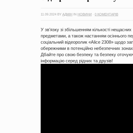
11.09.2024
BY
АДМІН
IN
НОВИНИ
·
0 КОМЕНТАРІВ
У зв’язку зі збільшенням кількості нещасних
предметами, а також настанням осіннього пе
соціальний відеоролик «Alice 2308» щодо зап
обережними в потенційно небезпечних зонах
Дбайте про свою безпеку та безпеку оточую
інформацію серед рідних та друзів!