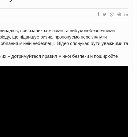
 випадків, пов’язаних із мінами та вибухонебезпечними
ріоду, що підвищує ризик, пропонуємо переглянути
обігання мінній небезпеці. Відео спонукає бути уважними та
.
чих – дотримуйтеся правил мінної безпеки й поширюйте