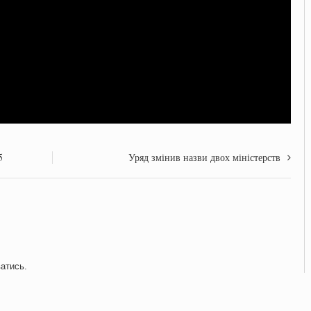
5
Уряд змінив назви двох міністерств
ватись
.