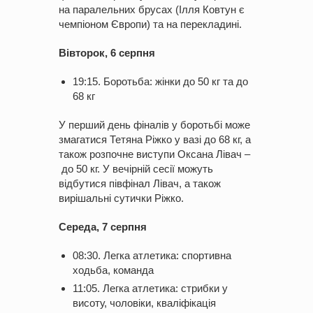
на паралельних брусах (Ілля Ковтун є
чемпіоном Європи) та на перекладині.
Вівторок, 6 серпня
19:15. Боротьба: жінки до 50 кг та до
68 кг
У перший день фіналів у боротьбі може
змагатися Тетяна Ріжко у вазі до 68 кг, а
також розпочне виступи Оксана Лівач –
до 50 кг. У вечірній сесії можуть
відбутися півфінал Лівач, а також
вирішальні сутички Ріжко.
Середа, 7 серпня
08:30. Легка атлетика: спортивна
ходьба, команда
11:05. Легка атлетика: стрибки у
висоту, чоловіки, кваліфікація