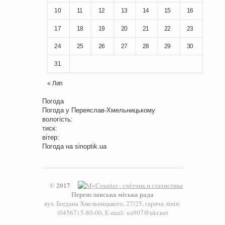
10
11
12
13
14
15
16
17
18
19
20
21
22
23
24
25
26
27
28
29
30
31
« Лип
Погода
Погода у
Переяслав-Хмельницькому
вологість:
тиск:
вітер:
Погода на
sinoptik.ua
© 2017
Переяславська міська рада
вул. Богдана Хмельницького, 27/25, гаряча лінія:
(04567) 5-80-00, E-mail: ua907@ukr.net