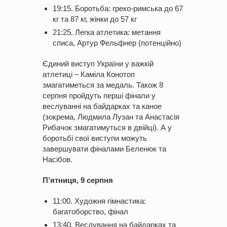
19:15. Боротьба: греко-римська до 67
кг та 87 кг, жінки до 57 кг
21:25. Легка атлетика: метання
списа, Артур Фельфнер (потенційно)
Єдиний виступ України у важкій
атлетиці – Каміла Конотоп
змагатиметься за медаль. Також 8
серпня пройдуть перші фінали у
веслуванні на байдарках та каное
(зокрема, Людмила Лузан та Анастасія
Рибачок змагатимуться в двійці). А у
боротьбі свої виступи можуть
завершувати фіналами Беленюк та
Насібов.
П’ятниця, 9 серпня
11:00. Художня гімнастика:
багатоборство, фінал
13:40. Веслування на байдарках та