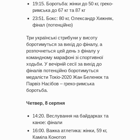
19:15. Боротьба: жінки до 50 кг, греко-
римська до 67 кг та 87 кг
23:51. Бокс: 80 кг, Олександр Хижняк,
фінал (потенційно)
Три українські стрибуни у висоту
боротимуться за вихід до фіналу, а
розпочнеться цей день з фіналу у
командному марафоні зі спортивної
ходьби. У вечірній сесії за вихід до
фіналів потенційно боротимуться
медалісти Токіо-2020 Жан Беленюк та
Парвіз Насібов – греко-римська
боротьба.
Четвер, 8 серпня
14:20. Веслування на байдарках та
каное: фінали
16:00. Важка атлетика: жінки, 59 кг,
Каміла Конотоп