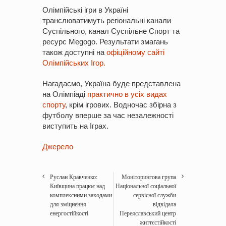
Олімпійські ігри в Україні
транслюватимуть регіональні канали
Суспільного, канал Суспільне Спорт та
ресурс Megogo. Результати змагань
також доступні на
офіційному сайті
Олімпійських Ігор.
Нагадаємо, Україна буде представлена
на Олімпіаді
практично в усіх видах
спорту
, крім ігрових. Водночас збірна з
футболу вперше за час незалежності
виступить на Іграх.
Джерело
Руслан Кравченко:
Моніторингова група
Київщина працює над
Національної соціальної
комплексними заходами
сервісної служби
для зміцнення
відвідала
енергостійкості
Переяславський центр
життєстійкості