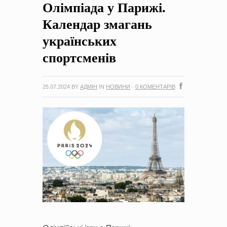
Олімпіада у Парижі.
на період 2018 – 2020 роки Оголошення про збір ідей
проектів
-
0 Коментарів
Календар змагань
українських
спортсменів
25.07.2024
BY
АДМІН
IN
НОВИНИ
·
0 КОМЕНТАРІВ