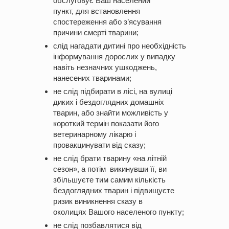
обслуговує Ваш населений
пункт, для встановлення
спостереження або з’ясування
причини смерті тварини;
слід нагадати дитині про необхідність
інформування дорослих у випадку
навіть незначних ушкоджень,
нанесених тваринами;
не слід підбирати в лісі, на вулиці
диких і бездоглядних домашніх
тварин, або знайти можливість у
короткий термін показати його
ветеринарному лікарю і
провакцинувати від сказу;
не слід брати тварину «на літній
сезон», а потім викинувши її, ви
збільшуєте тим самим кількість
бездоглядних тварин і підвищуєте
ризик виникнення сказу в
околицях Вашого населеного пункту;
не слід позбавлятися від