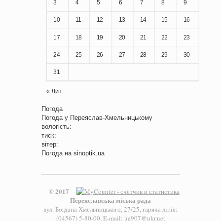
3
4
5
6
7
8
9
10
11
12
13
14
15
16
17
18
19
20
21
22
23
24
25
26
27
28
29
30
31
« Лип
Погода
Погода у
Переяслав-Хмельницькому
вологість:
тиск:
вітер:
Погода на
sinoptik.ua
© 2017
Переяславська міська рада
вул. Богдана Хмельницького, 27/25, гаряча лінія:
(04567) 5-80-00, E-mail: ua907@ukr.net