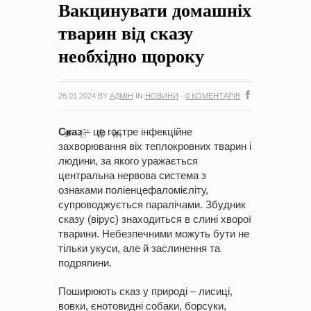
Вакцинувати домашніх
на період 2018 – 2020 роки Оголошення про збір ідей
проектів
-
0 Коментарів
тварин від сказу
необхідно щороку
26.01.2024
BY
АДМІН
IN
НОВИНИ
·
0 КОМЕНТАРІВ
Сказ
– це гостре інфекційне
захворювання віх теплокровних тварин і
людини, за якого уражається
центральна нервова система з
ознаками поліенцефаломієліту,
супроводжується паралічами. Збудник
сказу (вірус) знаходиться в слині хворої
тварини. Небезпечними можуть бути не
тільки укуси, але й заслинення та
подряпини.
Поширюють сказ у природі – лисиці,
вовки, єнотовидні собаки, борсуки,