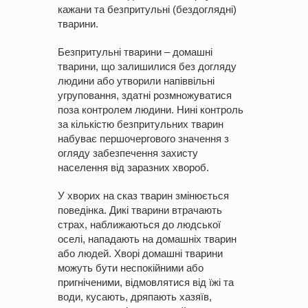
кажани та безпритульні (бездоглядні)
тварини.
Безпритульні тварини – домашні
тварини, що залишилися без догляду
людини або утворили напіввільні
угруповання, здатні розмножуватися
поза контролем людини. Нині контроль
за кількістю безпритульних тварин
набуває першочергового значення з
огляду забезпечення захисту
населення від заразних хвороб.
У хворих на сказ тварин змінюється
поведінка. Дикі тварини втрачають
страх, наближаються до людської
оселі, нападають на домашніх тварин
або людей. Хворі домашні тварини
можуть бути неспокійними або
пригніченими, відмовлятися від їжі та
води, кусають, дряпають хазяїв,