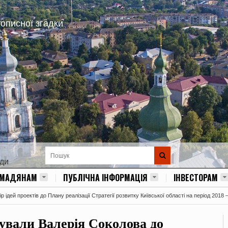
тописної згадки
ади
ОМАДЯНАМ
ПУБЛІЧНА ІНФОРМАЦІЯ
ІНВЕСТОРАМ
 ідей проектів до Плану реалізації Стратегії розвитку Київської області на період 2018 
ували Валерія Соколова до