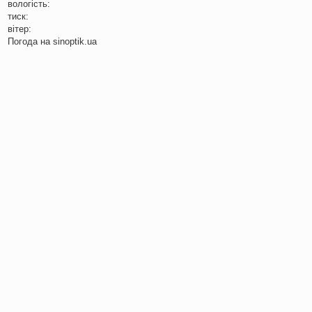
вологість:
тиск:
вітер:
Погода на
sinoptik.ua