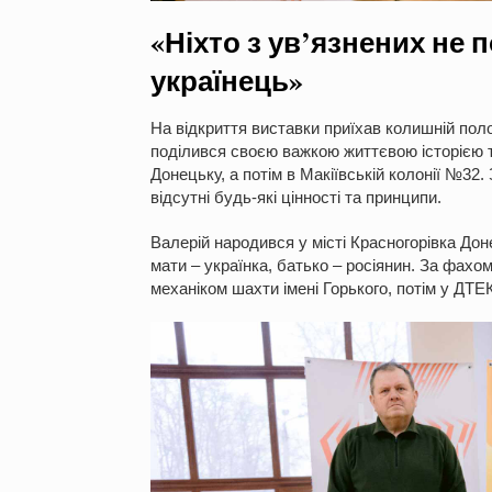
«Ніхто з ув’язнених не 
українець»
На відкриття виставки приїхав колишній пол
поділився своєю важкою життєвою історією тр
Донецьку, а потім в Макіївській колонії №32.
відсутні будь-які цінності та принципи.
Валерій народився у місті Красногорівка Дон
мати – українка, батько – росіянин. За фахо
механіком шахти імені Горького, потім у ДТЕ