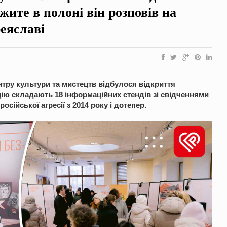
ежите в полоні він розповів на
реяславі
нтру культури та мистецтв відбулося відкриття
цію складають 18 інформаційних стендів зі свідченнями
осійської агресії з 2014 року і дотепер.