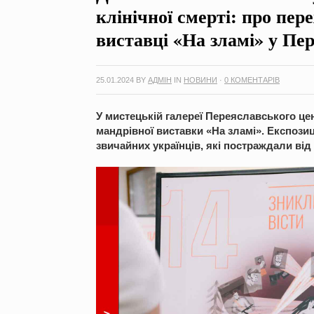
клінічної смерті: про пер
виставці «На зламі» у Пе
25.01.2024
BY
АДМІН
IN
НОВИНИ
·
0 КОМЕНТАРІВ
У мистецькій галереї Переяславського це
мандрівної виставки «На зламі». Експози
звичайних українців, які постраждали від р