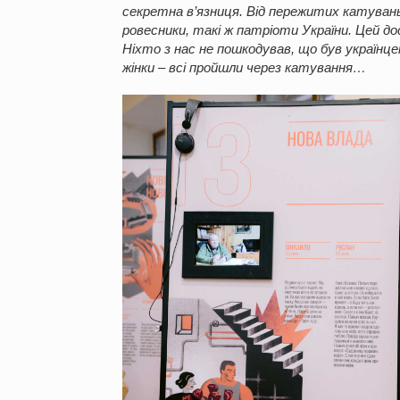
секретна в’язниця. Від пережитих катувань я
ровесники, такі ж патріоти України. Цей дос
Ніхто з нас не пошкодував, що був українцем,
жінки – всі пройшли через катування…