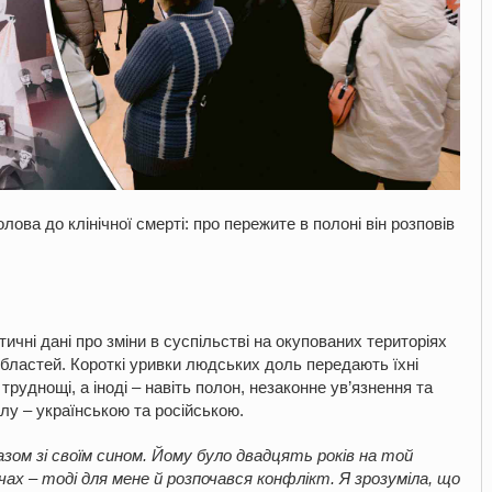
ова до клінічної смерті: про пережите в полоні він розповів
ичні дані про зміни в суспільстві на окупованих територіях
 областей. Короткі уривки людських доль передають їхні
руднощі, а іноді – навіть полон, незаконне ув’язнення та
лу – українською та російською.
зом зі своїм сином. Йому було двадцять років на той
чах – тоді для мене й розпочався конфлікт. Я зрозуміла, що