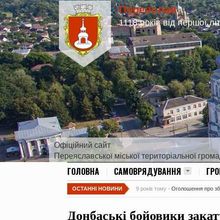
Переяслав
1118 років від першої лі
Офіційний сайт
Переяславської міської територіальної гром
ГОЛОВНА
САМОВРЯДУВАННЯ
ГР
ОСТАННІ НОВИНИ
9 років тому -
Оголошення про збір
Донбаські бойовики закат