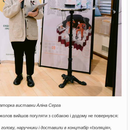
раторка виставки Аліна Серга
околов вийшов погуляти з собакою і додому не повернувся:
а голову, наручники і доставили в концтабір «Ізоляція»,