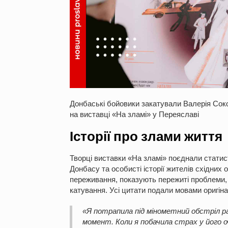
Донбаські бойовики закатували Валерія Сокол
на виставці «На зламі» у Переяславі
Історії про злами життя
Творці виставки «На зламі» поєднали статист
Донбасу та особисті історії жителів східних
переживання, показують пережиті проблеми, т
катування. Усі цитати подали мовами оригіна
«Я потрапила під мінометний обстріл ра
момент. Коли я побачила страх у його о