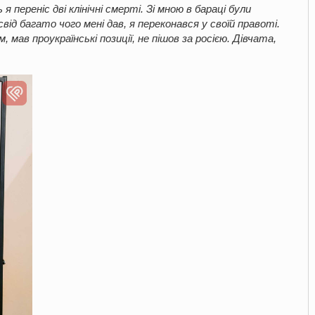
 переніс дві клінічні смерті. Зі мною в бараці були
від багато чого мені дав, я переконався у своїй правоті.
 мав проукраїнські позиції, не пішов за росією. Дівчата,