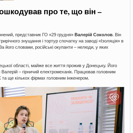
пошкодував про те, що він –
онений, представник ГО «29 грудня»
Валерій Соколов
. Він
ирічного знущання і тортур спочатку на заводі «Ізоляція» в
 За його словами, російські окупанти – нелюди, у яких
ецької області, майже все життя прожив у Донецьку. Його
м Валерій – гірничий електромеханік. Працював головним
К та ще кількох фірмах головним інженером.