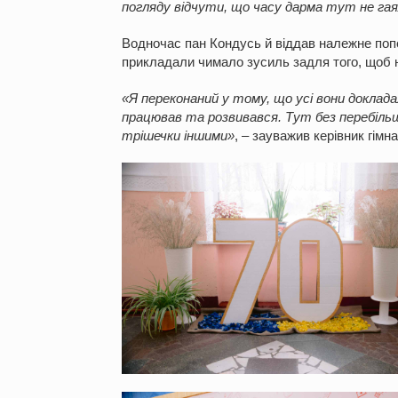
погляду відчути, що часу дарма тут не га
Водночас пан Кондусь й віддав належне попе
прикладали чимало зусиль задля того, щоб н
«Я переконаний у тому, що усі вони доклада
працював та розвивався. Тут без перебіль
трішечки іншими»
, – зауважив керівник гімназ