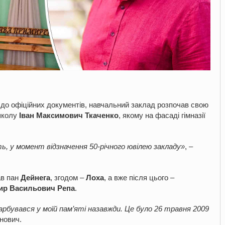
 до офіційних документів, навчальний заклад розпочав свою
 школу
Іван Максимович Ткаченко
, якому на фасаді гімназії
ть, у момент відзначення 50-річного ювілею закладу»
, –
ав пан
Дейнега
, згодом –
Лоха
, а вже після цього –
р Васильович Репа
.
рбувався у моїй пам’яті назавжди. Це було 26 травня 2009
нович.