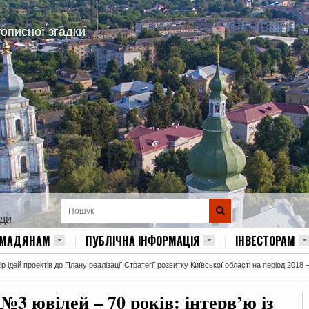
тописної згадки
ади
ОМАДЯНАМ
ПУБЛІЧНА ІНФОРМАЦІЯ
ІНВЕСТОРАМ
 ідей проектів до Плану реалізації Стратегії розвитку Київської області на період 2018 
 №3 ювілей – 70 років: інтерв’ю із