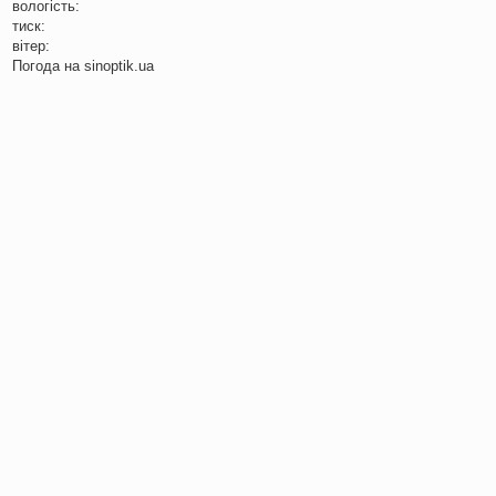
вологість:
тиск:
вітер:
Погода на
sinoptik.ua