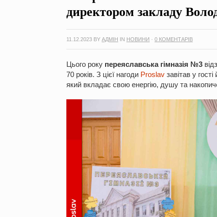
директором закладу Вол
11.12.2023
BY
АДМІН
IN
НОВИНИ
·
0 КОМЕНТАРІВ
Цього року
переяславська гімназія №3
від
70 років. З цієї нагоди
Proslav
завітав у гості
який вкладає свою енергію, душу та накопиче