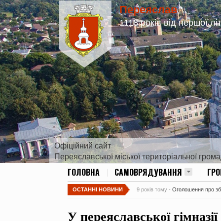
Переяслав
1118 років від першої лі
Офіційний сайт
Переяславської міської територіальної гром
ГОЛОВНА
САМОВРЯДУВАННЯ
ГР
ОСТАННІ НОВИНИ
9 років тому -
Оголошення про збір
У переяславської гімназії