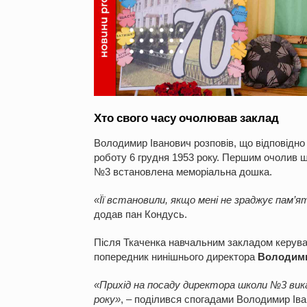
Хто свого часу очолював заклад
Володимир Іванович розповів, що відповідно
роботу 6 грудня 1953 року. Першим очолив
№3 встановлена меморіальна дошка.
«Її встановили, якщо мені не зраджує пам’я
додав пан Кондусь.
Після Ткаченка навчальним закладом керув
попередник нинішнього директора
Володими
«Прихід на посаду директора школи №3 вика
року»
, – поділився спогадами Володимир Іва