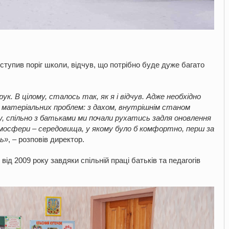
тупив поріг школи, відчув, що потрібно буде дуже багато
к. В цілому, сталось так, як я і відчув. Адже необхідно
 матеріальних проблем: з дахом, внутрішнім станом
у, спільно з батьками ми почали рухатись задля оновлення
мосфери – середовища, у якому було б комфортно, перш за
ть»
, – розповів директор.
ід 2009 року завдяки спільній праці батьків та педагогів