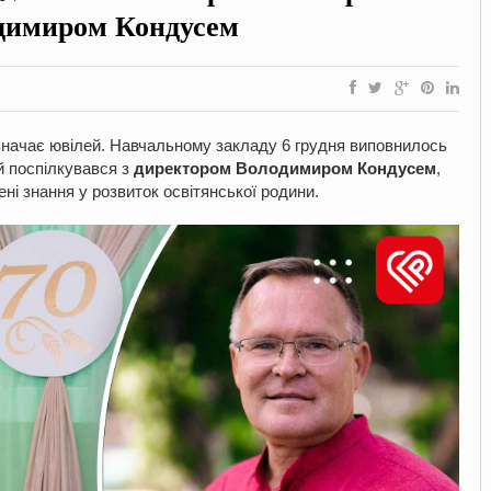
одимиром Кондусем
значає ювілей. Навчальному закладу 6 грудня виповнилось
 й поспілкувався з
директором
Володимиром Кондусем
,
ні знання у розвиток освітянської родини.