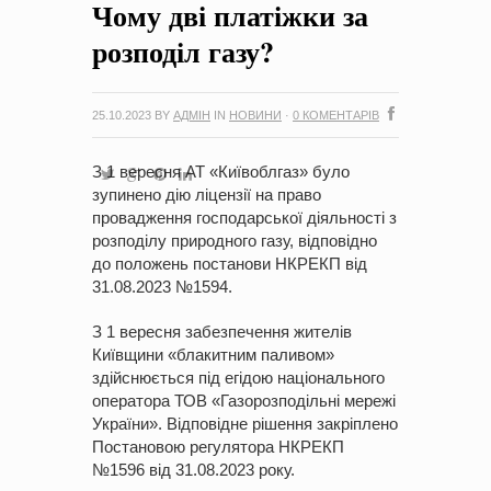
Чому дві платіжки за
на період 2018 – 2020 роки Оголошення про збір ідей
проектів
-
0 Коментарів
розподіл газу?
25.10.2023
BY
АДМІН
IN
НОВИНИ
·
0 КОМЕНТАРІВ
З 1 вересня АТ «Київоблгаз» було
зупинено дію ліцензії на право
провадження господарської діяльності з
розподілу природного газу, відповідно
до положень постанови НКРЕКП від
31.08.2023 №1594.
З 1 вересня забезпечення жителів
Київщини «блакитним паливом»
здійснюється під егідою національного
оператора ТОВ «Газорозподільні мережі
України». Відповідне рішення закріплено
Постановою регулятора НКРЕКП
№1596 від 31.08.2023 року.