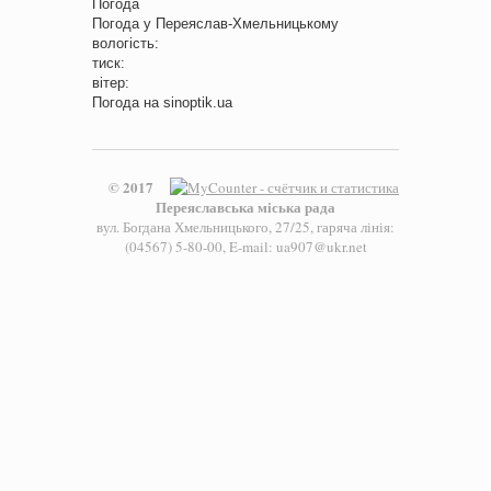
Погода
Погода у
Переяслав-Хмельницькому
вологість:
тиск:
вітер:
Погода на
sinoptik.ua
© 2017
Переяславська міська рада
вул. Богдана Хмельницького, 27/25, гаряча лінія:
(04567) 5-80-00, E-mail: ua907@ukr.net