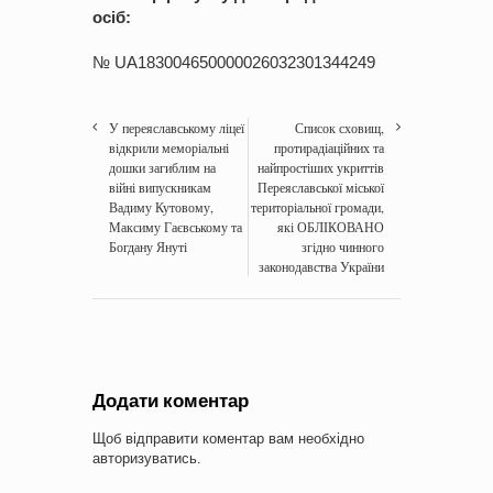
осіб:
№ UA183004650000026032301344249
У переяславському ліцеї
Список сховищ,
відкрили меморіальні
протирадіаційних та
дошки загиблим на
найпростіших укриттів
війні випускникам
Переяславської міської
Вадиму Кутовому,
територіальної громади,
Максиму Гаєвському та
які ОБЛІКОВАНО
Богдану Януті
згідно чинного
законодавства України
Додати коментар
Щоб відправити коментар вам необхідно
авторизуватись
.