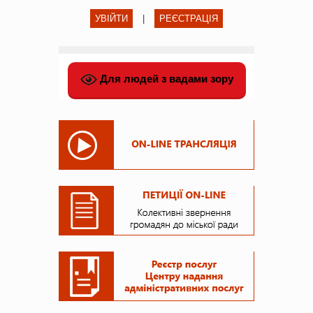
УВІЙТИ
|
РЕЄСТРАЦІЯ
Для людей з вадами зору