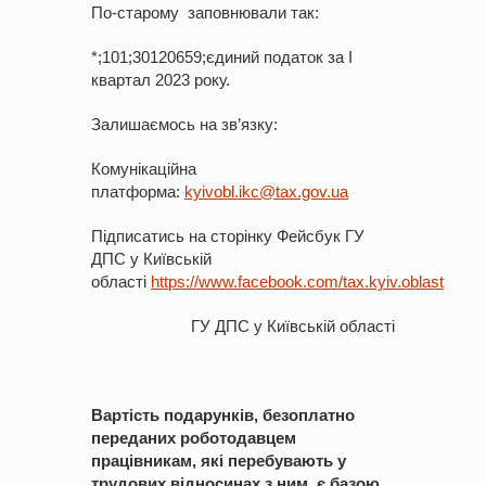
По-старому заповнювали так:
*;101;30120659;єдиний податок за І
квартал 2023 року.
Залишаємось на зв’язку:
Комунікаційна
платформа:
kyivobl.ik
c@tax.gov.ua
Підписатись на сторінку Фейсбук ГУ
ДПС у Київській
області
https://www.facebook.com/tax.kyiv.oblast
ГУ ДПС у Київській області
Вартість подарунків, безоплатно
переданих роботодавцем
працівникам, які перебувають у
трудових відносинах з ним, є базою