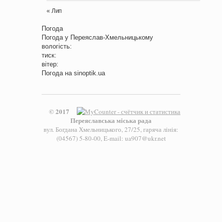
« Лип
Погода
Погода у
Переяслав-Хмельницькому
вологість:
тиск:
вітер:
Погода на
sinoptik.ua
© 2017
Переяславська міська рада
вул. Богдана Хмельницького, 27/25, гаряча лінія:
(04567) 5-80-00, E-mail: ua907@ukr.net