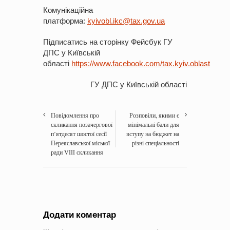
Комунікаційна
платформа:
kyivobl.ik
c@tax.gov.ua
Підписатись на сторінку Фейсбук ГУ
ДПС у Київській
області
https://www.facebook.com/tax.kyiv.oblast
ГУ ДПС у Київській області
Повідомлення про
Розповіли, якими є
скликання позачергової
мінімальні бали для
п’ятдесят шостої сесії
вступу на бюджет на
Переяславської міської
різні спеціальності
ради VІІІ скликання
Додати коментар