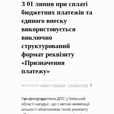
З 01 липня при сплаті
на період 2018 – 2020 роки Оголошення про збір ідей
проектів
-
0 Коментарів
бюджетних платежів та
єдиного внеску
використовується
виключно
структурований
формат реквізиту
«Призначення
платежу»
04.07.2023
BY
АДМІН
IN
НОВИНИ
·
0 КОМЕНТАРІВ
Головне управління ДПС у Київській
області нагадує, що з метою мінімізації
кількості обов’язкових полів реквізиту