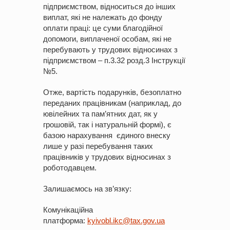
підприємством, відноситься до інших
виплат, які не належать до фонду
оплати праці: це суми благодійної
допомоги, виплаченої особам, які не
перебувають у трудових відносинах з
підприємством – п.3.32 розд.3 Інструкції
№5.
Отже, вартість подарунків, безоплатно
переданих працівникам (наприклад, до
ювілейних та пам’ятних дат, як у
грошовій, так і натуральній формі), є
базою нарахування єдиного внеску
лише у разі перебування таких
працівників у трудових відносинах з
роботодавцем.
Залишаємось на зв’язку:
Комунікаційна
платформа:
kyivobl.ik
c@tax.gov.ua