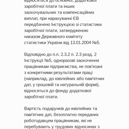
відносяться до основної, додаткової
заробітної плати та інших
заохочувальних та компенсаційних
виплат, при нарахуванні ЄВ
передбачено Інструкцією зі статистики
заробітної плати, затвердженою
наказом Державного комітету
статистики України від 13.01.2004 №5.
Відповідно до п.п. 2.3.2 п. 2.3 розд. 2
Інструкції №5, одноразові заохочення
працівникам підприємства, не пов’язані
з конкретними результатами праці
(наприклад, до ювілейних або пам’ятних
дат, у грошовій та натуральній формі),
відносяться до фонду додаткової
заробітної плати.
Вартість подарунків до ювілейних та
пам’ятних дат, безоплатно переданих
роботодавцем працівникам, які не
перебувають у трудових відносинах з