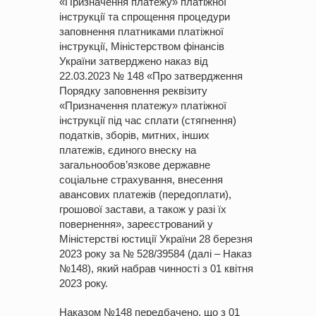
«Призначення платежу» платіжної
інструкції та спрощення процедури
заповнення платниками платіжної
інструкції, Міністерством фінансів
України затверджено наказ від
22.03.2023 № 148 «Про затвердження
Порядку заповнення реквізиту
«Призначення платежу» платіжної
інструкції під час сплати (стягнення)
податків, зборів, митних, інших
платежів, єдиного внеску на
загальнообов’язкове державне
соціальне страхування, внесення
авансових платежів (передоплати),
грошової застави, а також у разі їх
повернення», зареєстрований у
Міністерстві юстиції України 28 березня
2023 року за № 528/39584 (далі – Наказ
№148), який набрав чинності з 01 квітня
2023 року.
Наказом №148 передбачено, що з 01