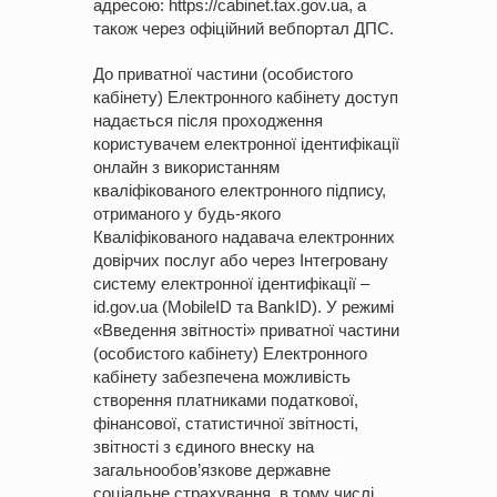
адресою: https://cabinet.tax.gov.ua, а
також через офіційний вебпортал ДПС.
До приватної частини (особистого
кабінету) Електронного кабінету доступ
надається після проходження
користувачем електронної ідентифікації
онлайн з використанням
кваліфікованого електронного підпису,
отриманого у будь-якого
Кваліфікованого надавача електронних
довірчих послуг або через Інтегровану
систему електронної ідентифікації –
id.gov.ua (MobileID та BankID). У режимі
«Введення звітності» приватної частини
(особистого кабінету) Електронного
кабінету забезпечена можливість
створення платниками податкової,
фінансової, статистичної звітності,
звітності з єдиного внеску на
загальнообов’язкове державне
соціальне страхування, в тому числі