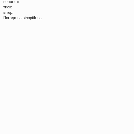
вологість:
тиск:
вітер:
Погода на
sinoptik.ua