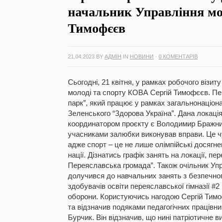
начальник Управління мо
Тимофєєв
21.04.2023
BY
АДМІН
IN
НОВИНИ
·
0 КОМЕНТАРІВ
Сьогодні, 21 квітня, у рамках робочого візи
молоді та спорту КОВА Сергій Тимофєєв. Пе
парк”, який працює у рамках загальнонаціо
Зеленського “Здорова Україна”. Дана локація
координатором проєкту є Володимир Бражник
учасниками залюбки виконував вправи. Це чуд
адже спорт – це не лише олімпійські досягн
нації. Дізнатись графік занять на локації, пе
Переяславська громада”. Також очільник Упра
долучився до навчальних занять з безпечного
здобувачів освіти переяславської гімназії #
оборони. Користуючись нагодою Сергій Тим
та відзначив подяками педагогічних працівни
Бурчик. Він відзначив, що нині патріотичне в