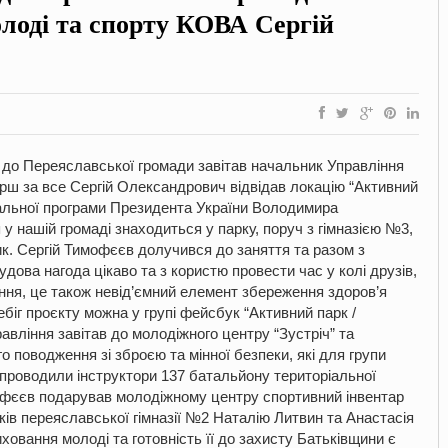
лоді та спорту КОВА Сергій
ту до Переяславської громади завітав начальник Управління
рш за все Сергій Олександрович відвідав локацію “Активний
нальної програми Президента України Володимира
 у нашій громаді знаходиться у парку, поруч з гімназією №3,
. Сергій Тимофєєв долучився до заняття та разом з
ова нагода цікаво та з користю провести час у колі друзів,
ення, це також невід’ємний елемент збереження здоров’я
ребіг проєкту можна у групі фейсбук “Активний парк /
вління завітав до молодіжного центру “Зустріч” та
 поводження зі зброєю та мінної безпеки, які для групи
2 проводили інструктори 137 батальйону територіальної
офєєв подарував молодіжному центру спортивний інвентар
ків переяславської гімназії №2 Наталію Литвин та Анастасія
иховання молоді та готовність її до захисту Батьківщини є