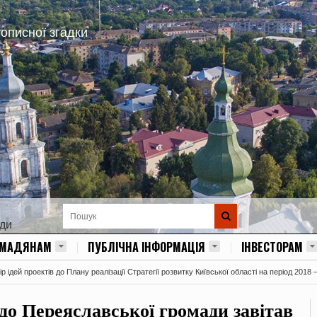
тописної згадки
ади
ОМАДЯНАМ
ПУБЛІЧНА ІНФОРМАЦІЯ
ІНВЕСТОРАМ
 ідей проектів до Плану реалізації Стратегії розвитку Київської області на період 2018 
 до Переяславської громади завітав