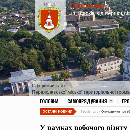
Переяслав
1118 років від першої лі
Офіційний сайт
Переяславської міської територіальної гром
ГОЛОВНА
САМОВРЯДУВАННЯ
ГР
ОСТАННІ НОВИНИ
9 років тому -
Оголошення про збір
У рамках робочого візиту