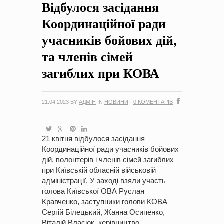
Відбулося засідання
на період 2018 – 2020 роки Оголошення про збір ідей
проектів
-
0 Коментарів
Координаційної ради
учасників бойових дій,
та членів сімей
загиблих при КОВА
21.04.2023
BY
АДМІН
IN
НОВИНИ
·
0 КОМЕНТАРІВ
21 квітня відбулося засідання
Координаційної ради учасників бойових
дій, волонтерів і членів сімей загиблих
при Київській обласній військовій
адміністрації. У заході взяли участь
голова Київської ОВА Руслан
Кравченко, заступники голови КОВА
Сергій Білецький, Жанна Осипенко,
Віталій Власюк, керівництво