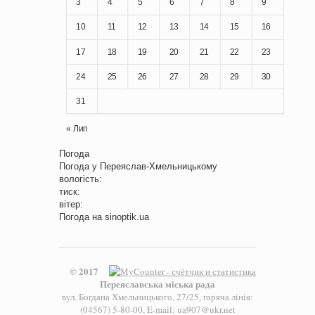
3
4
5
6
7
8
9
10
11
12
13
14
15
16
17
18
19
20
21
22
23
24
25
26
27
28
29
30
31
« Лип
Погода
Погода у
Переяслав-Хмельницькому
вологість:
тиск:
вітер:
Погода на
sinoptik.ua
© 2017
Переяславська міська рада
вул. Богдана Хмельницького, 27/25, гаряча лінія:
(04567) 5-80-00, E-mail: ua907@ukr.net