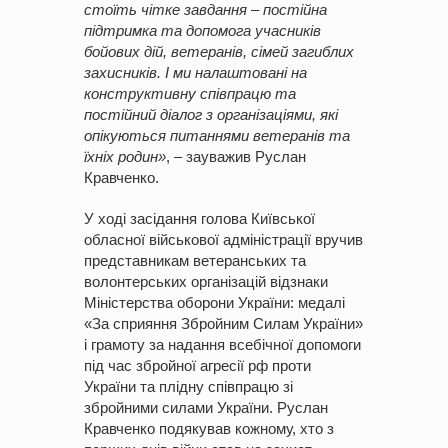
стоїть чітке завдання – постійна
підтримка та допомога учасників
бойових дій, ветеранів, сімей загиблих
захисників. І ми налаштовані на
конструктивну співпрацю та
постійний діалог з організаціями, які
опікуються питаннями ветеранів та
їхніх родин»
, – зауважив Руслан
Кравченко.
У ході засідання голова Київської
обласної військової адміністрації вручив
представникам ветеранських та
волонтерських організацій відзнаки
Міністерства оборони України: медалі
«За сприяння Збройним Силам України»
і грамоту за надання всебічної допомоги
під час збройної агресії рф проти
України та плідну співпрацю зі
збройними силами України. Руслан
Кравченко подякував кожному, хто з