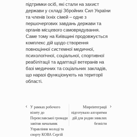
підтримки осіб, які стали на захист
держави у складі Збройних Сил України
та членів їхніх сімей – одне з
першочергових завдань держави та
органів місцевого самоврядування.
Саме тому на Київщині продовжується
комплекс дій щодо створення
повноцінної системної медичної,
психологічної, соціальної, спортивної
реабілітації та адаптації ветеранів на
базі медичних та соціальних закладів,
що наразі функціонують на території
області.
У рамках робочого
Мінреінтеграції
візиту до
підготувало алгоритми
Переяславської громади
дій для родин зниклих
завітав начальник
безвісти
Управління молоді та
спорту КОВА Сергій