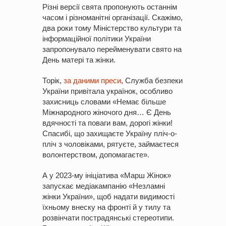
Різні версії свята пропонують останнім
часом і різноманітні організації. Скажімо,
два роки тому Міністерство культури та
інформаційної політики України
запропонувало перейменувати свято на
День матері та жінки.
Торік,
за даними преси
, Служба безпеки
України привітала українок, особливо
захисниць словами «Немає більше
Міжнародного жіночого дня… Є День
вдячності та поваги вам, дорогі жінки!
Спасибі, що захищаєте Україну пліч-о-
пліч з чоловіками, рятуєте, займаєтеся
волонтерством, допомагаєте».
А у 2023-му ініціатива «Марш Жінок»
запускає медіакампанію «Незламні
жінки України», щоб надати видимості
їхньому внеску на фронті й у тилу та
розвінчати пострадянські стереотипи.