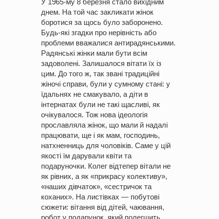
У 1965-му 8 березня стало вихідним
днем. На той час закликати жінок
боротися за щось було заборонено.
Будь-які згадки про нерівність або
проблеми вважалися антирадянськими.
Радянські жінки мали бути всім
задоволені. Залишалося вітати їх із
цим. До того ж, так звані традиційні
жіночі справи, були у сумному стані: у
їдальнях не смакувало, а діти в
інтернатах були не такі щасливі, як
очікувалося. Тож нова ідеологія
прославляла жінок, що мали й надалі
працювати, ще і як мам, господинь,
натхненниць для чоловіків. Саме у цій
якості їм дарували квіти та
подаруночки. Колег відтепер вітали не
як рівних, а як «прикрасу колективу»,
«наших дівчаток», «сестричок та
коханих». На листівках — побутові
сюжети: вітання від дітей, чаювання,
робот у подарунок, який полегшить