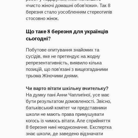
«чисто жіночі домашні обов’язки». Так 8
березня стало уособленням стереотипів
стосовно жінок.
Що таке 8 березня для українців
сьогодні?
Побутове опитування знайомих та
сусідів, яке не претендує на жодну
репрезентативність, виявило кілька
позицій, що пов’язані з вищезгаданими
трьома Жіночими днями.
Чи варто вітати шкільну вчительку?
На думку пані Анни Чаплигіної, усе має
бути результатом домовленості. Звісно,
батьківський комітет чи представники
школи не мають права примушувати
когось із чимось вітати. Але сприйняття
8 березня нині неоднозначне. Експертка
знає школи, де заведено відзначати