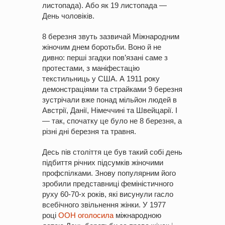
листопада). Або як 19 листопада —
День чоловіків.
8 березня звуть зазвичай Міжнародним
жіночим днем боротьби. Воно й не
дивно: перші згадки пов’язані саме з
протестами, з маніфестацію
текстильниць у США. А 1911 року
демонстраціями та страйками 9 березня
зустрічали вже понад мільйон людей в
Австрії, Данії, Німеччині та Швейцарії. І
— так, спочатку це було не 8 березня, а
різні дні березня та травня.
Десь пів століття це був такий собі день
підбиття річних підсумків жіночими
профспілками. Знову популярним його
зробили представниці феміністичного
руху 60-70-х років, які висунули гасло
всебічного звільнення жінки. У 1977
році
ООН оголосила
міжнародною