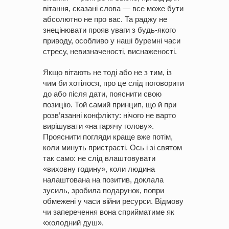
вітання, сказані слова — все може бути
абсолютно не про вас. Та раджу не
знецінювати прояв уваги з будь-якого
приводу, особливо у наші буремні часи
стресу, невизначеності, виснаженості.
Якщо вітають не тоді або не з тим, із
чим би хотілося, про це слід поговорити
до або після дати, пояснити свою
позицію. Той самий принцип, що й при
розв’язанні конфлікту: нічого не варто
вирішувати «на гарячу голову».
Прояснити погляди краще вже потім,
коли минуть пристрасті. Ось і зі святом
так само: не слід влаштовувати
«виховну годину», коли людина
налаштована на позитив, доклала
зусиль, зробила подарунок, попри
обмежені у часи війни ресурси. Відмову
чи заперечення вона сприйматиме як
«холодний душ».