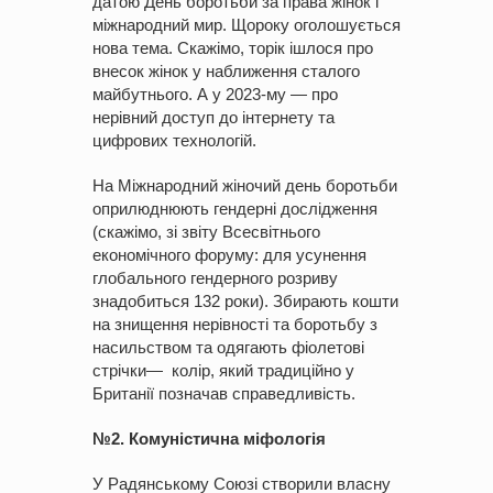
датою День боротьби за права жінок і
міжнародний мир. Щороку оголошується
нова тема. Скажімо, торік ішлося про
внесок жінок у наближення сталого
майбутнього. А у 2023-му — про
нерівний доступ до інтернету та
цифрових технологій.
На Міжнародний жіночий день боротьби
оприлюднюють гендерні дослідження
(скажімо, зі звіту Всесвітнього
економічного форуму: для усунення
глобального гендерного розриву
знадобиться 132 роки). Збирають кошти
на знищення нерівності та боротьбу з
насильством та одягають фіолетові
стрічки— колір, який традиційно у
Британії позначав справедливість.
№2. Комуністична міфологія
У Радянському Союзі створили власну