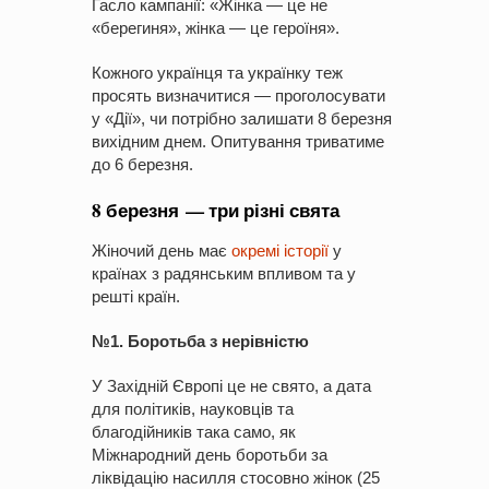
Гасло кампанії: «Жінка — це не
«берегиня», жінка — це героїня».
Кожного українця та українку теж
просять визначитися — проголосувати
у «Дії», чи потрібно залишати 8 березня
вихідним днем. Опитування триватиме
до 6 березня.
8 березня — три різні свята
Жіночий день має
окремі історії
у
країнах з радянським впливом та у
решті країн.
№1. Боротьба з нерівністю
У Західній Європі це не свято, а дата
для політиків, науковців та
благодійників така само, як
Міжнародний день боротьби за
ліквідацію насилля стосовно жінок (25