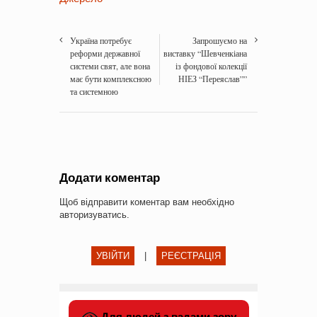
Україна потребує
Запрошуємо на
реформи державної
виставку “Шевченкіана
системи свят, але вона
із фондової колекції
має бути комплексною
НІЕЗ “Переяслав””
та системною
Додати коментар
Щоб відправити коментар вам необхідно
авторизуватись
.
УВІЙТИ
|
РЕЄСТРАЦІЯ
Для людей з вадами зору