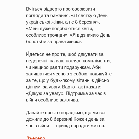
Вчіться відверто проговорювати
погляди та бажання. «Я святкую День
української жінки, а не 8 березня»,
«Мені дуже подобаються квіти,
особливо троянди», «Я відзначаю День
боротьби за права жінок».
Йдеться не про те, щоб дякувати за
недоречні, на ваш погляд, компліменти,
чи нещиро радіти подарункам. Аби
залишатися чесною з собою, подякуйте
за те, що у будь-якому вітанні є дійсно
цінним: за увагу. Варто так і казати:
«Дякую за увагу». Підтримка за часів
війни особливо важлива.
Давайте просто порадіємо, що ми всі
дожили до 8 березня! Кожен день за
часів війни — привід порадіти життю.
Джерело