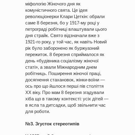
міфологію Жіночого дня як
комуністичного свята. Це ідея
революціонерки Клари Цеткін: обрали
саме 8 березня, бо у 1917-му році у
петрограді робітниці влаштували цього
дня страйк. Свято відзначали вже з
1921-го року, у той час, як навіть Новий
рік було заборонено як буржуазний
пережиток. 8 березня сприймалося як
день «будівника соціалізму жіночої
статі», а звали Міжнародним днем
робітниць. Поширення жіночої праці,
досягнення стахановок, жінки-воїни —
ось про що йшлося перші пів століття
XX віку. Про мам 8 березня згадували
хіба що в такому контексті: усіх дітей —
в ясла та дитсадки, щоб звільнити час
для роботи.
№3. Згусток стереотипів