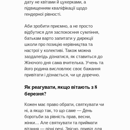
дату не квітами й цукерками, а
підвищенням кваліфікації щодо
гендерної рівності.
Аби зробити приємно, а не просто
відбутися для заспокоєння сумління,
батькам варто запитати у дирекції
школи про позицію керівництва та
настрої у колективі. Також можна
заздалегідь дізнатися, як ставиться до
Жіночого дня сама вчителька. Учень та
його родина висловлює своє бажання
привітати і дізнається, чи це доречно.
Як реагувати, якщо вітають з 8
березня?
Кожен має право обрати, святкувати чи
ні, а якщо так, то що саме — День
боротьби за рівність прав, весни,
жінки… Але святкувати та приймати
вітання — різні речі. Звісно, привід для