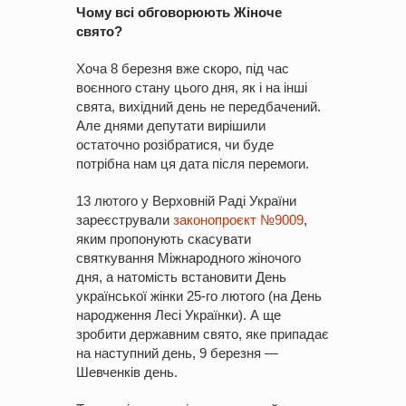
Чому всі обговорюють Жіноче
свято?
Хоча 8 березня вже скоро, під час
воєнного стану цього дня, як і на інші
свята, вихідний день не передбачений.
Але днями депутати вирішили
остаточно розібратися, чи буде
потрібна нам ця дата після перемоги.
13 лютого у Верховній Раді України
зареєстрували
законопроєкт №9009
,
яким пропонують скасувати
святкування Міжнародного жіночого
дня, а натомість встановити День
української жінки 25-го лютого (на День
народження Лесі Українки). А ще
зробити державним свято, яке припадає
на наступний день, 9 березня —
Шевченків день.