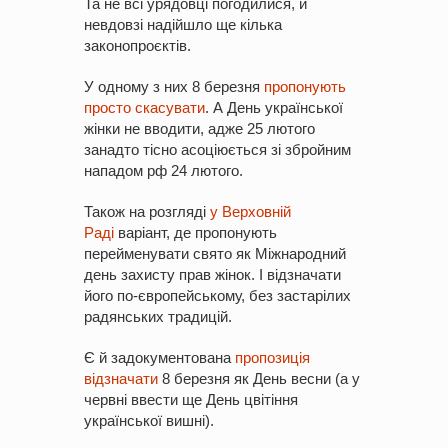
Та не всі урядовці погодилися, й
невдовзі надійшло ще кілька
законопроєктів.
У одному з них 8 березня
пропонують
просто скасувати
. А День української
жінки не вводити, адже 25 лютого
занадто тісно асоціюється зі збройним
нападом рф 24 лютого.
Також на розгляді
у Верховній
Раді
варіант, де пропонують
перейменувати свято як Міжнародний
день захисту прав жінок. І відзначати
його по-європейському, без застарілих
радянських традицій.
Є й задокументована
пропозиція
відзначати
8 березня як День весни (а у
червні ввести ще День цвітіння
української вишні).