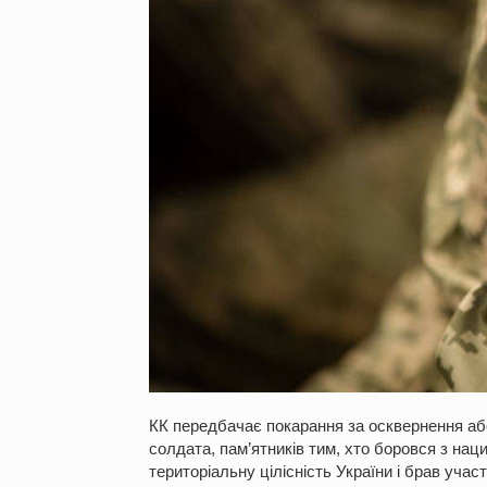
КК передбачає покарання за осквернення аб
солдата, пам’ятників тим, хто боровся з нациз
територіальну цілісність України і брав учас