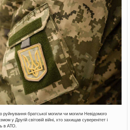
о руйнування братської могили чи могили Невідомого
мом у Другій світовій війні, хто захищав суверенітет і
ть в АТО.