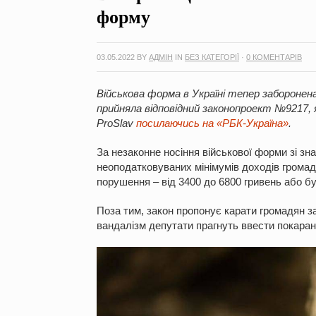
форму
03.05.2022
BY
АДМІН
IN
БЕЗ КАТЕГОРІЇ
·
0 КОМЕНТАРІВ
Військова форма в Україні тепер заборонена
прийняла відповідний законопроект №9217, 
ProSlav
посилаючись на «РБК-Україна»
.
За незаконне носіння військової форми зі з
неоподатковуваних мінімумів доходів громад
порушення – від 3400 до 6800 гривень або бу
Поза тим, закон пропонує карати громадян з
вандалізм депутати прагнуть ввести покарання