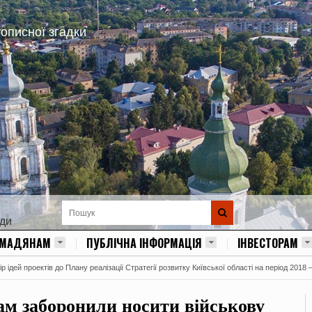
тописної згадки
ади
ОМАДЯНАМ
ПУБЛІЧНА ІНФОРМАЦІЯ
ІНВЕСТОРАМ
 ідей проектів до Плану реалізації Стратегії розвитку Київської області на період 2018 
ам заборонили носити військову