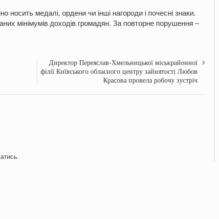
но носить медалі, ордени чи інші нагороди і почесні знаки.
них мінімумів доходів громадян. За повторне порушення –
Директор Переяслав-Хмельницької міськрайонної
філії Київського обласного центру зайнятості Любов
Красова провела робочу зустріч
ватись
.