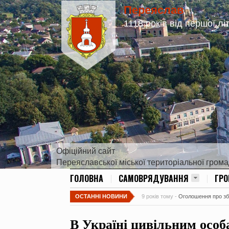
Переяслав
1118 років від першої лі
Офіційний сайт
Переяславської міської територіальної гром
ГОЛОВНА
САМОВРЯДУВАННЯ
ГР
ОСТАННІ НОВИНИ
9 років тому -
Оголошення про збір
В Україні цивільним особ