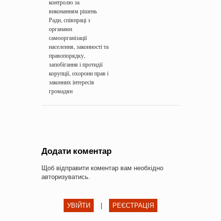
контролю за
виконанням рішень
Ради, співпраці з
органами
самоорганізації
населення, законності та
правопорядку,
запобігання і протидії
корупції, охорони прав і
законних інтересів
громадян
Додати коментар
Щоб відправити коментар вам необхідно
авторизуватись
.
УВІЙТИ
|
РЕЄСТРАЦІЯ