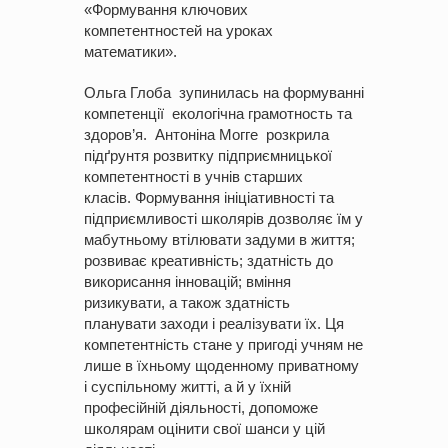
«Формування ключових
компетентностей на уроках
математики».
Ольга Глоба зупинилась на формуванні
компетенції екологічна грамотность та
здоров’я. Антоніна Могге розкрила
підґрунтя розвитку підприємницької
компетентності в учнів старших
класів. Формування ініціативності та
підприємливості школярів дозволяє їм у
мабутньому втілювати задуми в життя;
розвиває креативність; здатність до
викорисання інновацій; вміння
ризикувати, а також здатність
планувати заходи і реалізувати їх. Ця
компетентність стане у пригоді учням не
лише в їхньому щоденному приватному
і суспільному житті, а й у їхній
професійній діяльності, допоможе
школярам оцінити свої шанси у цій