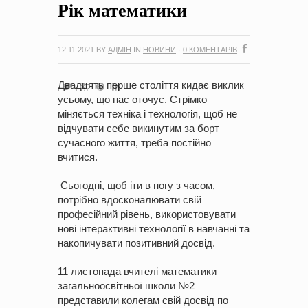
Рік математики
на період 2018 – 2020 роки Оголошення про збір ідей
проектів
-
0 Коментарів
12.11.2021
BY
АДМІН
IN
НОВИНИ
·
0 КОМЕНТАРІВ
Двадцять перше століття кидає виклик
усьому, що нас оточує. Стрімко
міняється техніка і технологія, щоб не
відчувати себе викинутим за борт
сучасного життя, треба постійно
вчитися.
Сьогодні, щоб іти в ногу з часом,
потрібно вдосконалювати свій
професійний рівень, використовувати
нові інтерактивні технології в навчанні та
накопичувати позитивний досвід.
11 листопада вчителі математики
загальноосвітньої школи №2
представили колегам свій досвід по