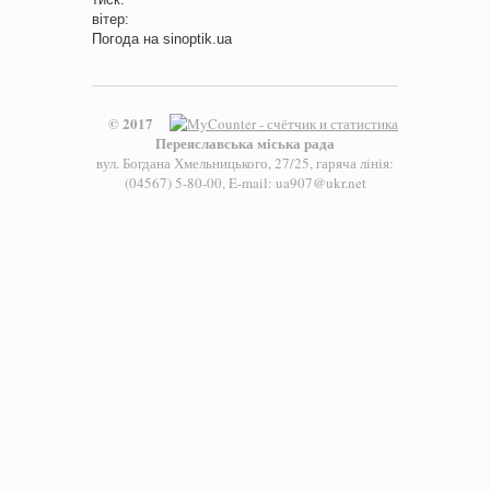
вітер:
Погода на
sinoptik.ua
© 2017
Переяславська міська рада
вул. Богдана Хмельницького, 27/25, гаряча лінія:
(04567) 5-80-00, E-mail: ua907@ukr.net