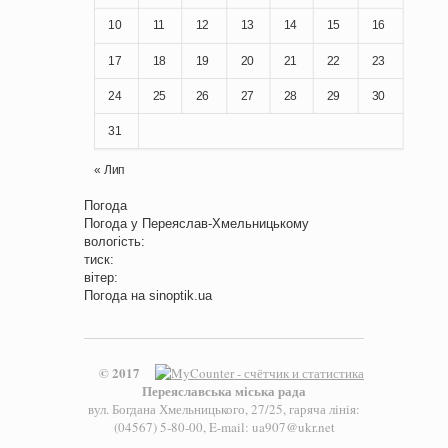
10
11
12
13
14
15
16
17
18
19
20
21
22
23
24
25
26
27
28
29
30
31
« Лип
Погода
Погода у
Переяслав-Хмельницькому
вологість:
тиск:
вітер:
Погода на
sinoptik.ua
© 2017
Переяславська міська рада
вул. Богдана Хмельницького, 27/25, гаряча лінія:
(04567) 5-80-00, E-mail: ua907@ukr.net