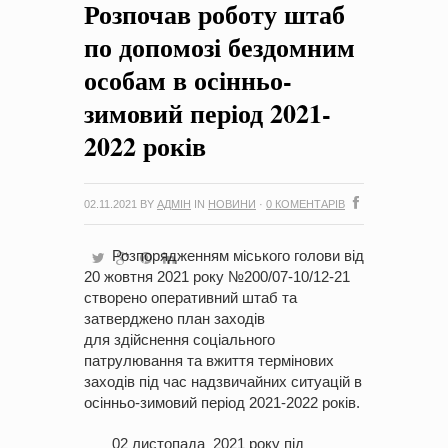
Розпочав роботу штаб
на період 2018 – 2020 роки Оголошення про збір ідей
проектів
-
0 Коментарів
по допомозі бездомним
особам в осінньо-
зимовий період 2021-
2022 років
02.11.2021
BY
АДМІН
IN
НОВИНИ
·
0 КОМЕНТАРІВ
Розпорядженням міського голови від
20 жовтня 2021 року №200/07-10/12-21
створено оперативний штаб та
затверджено план заходів
для здійснення соціального
патрулювання та вжиття термінових
заходів під час надзвичайних ситуацій в
осінньо-зимовий період 2021-2022 років.
02 листопада 2021 року під