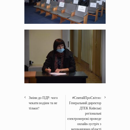
Зміни до ПДР: чого
#СпитайПроСвітло:
чекати водіям та не
Генеральний директор
тільки?
ДТЕК Київські
регіональні
електромережі проведе
онлайн-зустріч з
мешканцями області