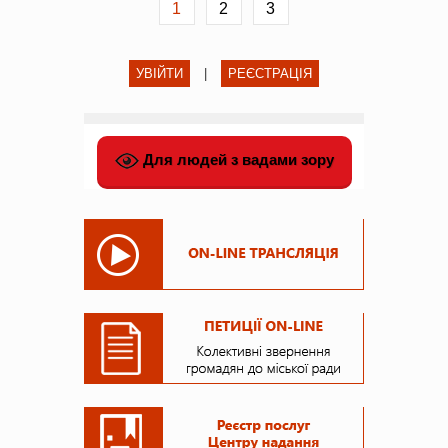
1
2
3
УВІЙТИ
|
РЕЄСТРАЦІЯ
Для людей з вадами зору