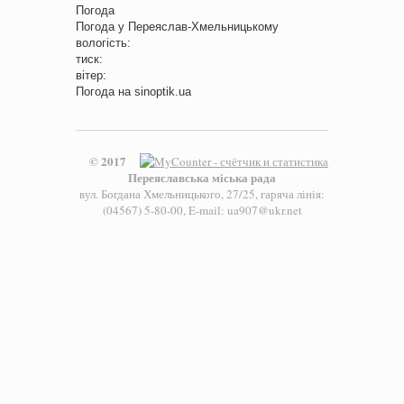
Погода
Погода у
Переяслав-Хмельницькому
вологість:
тиск:
вітер:
Погода на
sinoptik.ua
© 2017
Переяславська міська рада
вул. Богдана Хмельницького, 27/25, гаряча лінія:
(04567) 5-80-00, E-mail: ua907@ukr.net