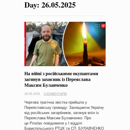
Day:
26.05.2025
на період 2018 – 2020 роки Оголошення про збір ідей
проектів
-
0 Коментарів
На війні з російськими окупантами
загинув захисник із Переяслава
Максим Булавченко
26.05.2025
0 КОМЕНТАРІВ
Чергова трагічна звістка прийшла у
Переяславську громаду. Захищаючи Україну
від російських загарбників, загинув воїн із
Переяслава Максим Булавченко. Про
це Proslav повідомили у І відділі
Бориспільського РТЦК та СП. БУЛАВЧЕНКО