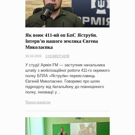
Як воює 411-ий оп БпС Яструби.
Інтерв’ю нашого земляка Євгена
Миколаєнка
30.04.2025
0 КОМЕНТАРІВ
У студії Армія FM — заступник начальника
штабу з мобілізаційної роботи 411-го окремого
полку БПЛА «Яструби» переяславець
Євгеній Миколаєнко. Говоримо про шлях
підрозділу від батальйону до повноцінного
полку, інновації у…
Читати повністю