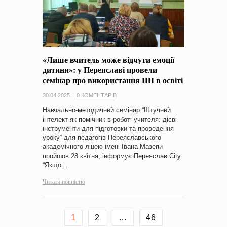
«Лише вчитель може відчути емоції
дитини»: у Переяславі провели
семінар про використання ШІ в освіті
30.04.2025
0 КОМЕНТАРІВ
Навчально-методичний семінар “Штучний
інтелект як помічник в роботі учителя: дієві
інструменти для підготовки та проведення
уроку” для педагогів Переяславського
академічного ліцею імені Івана Мазепи
пройшов 28 квітня, інформує Переяслав.City.
“Якщо…
Читати повністю
1
2
…
46