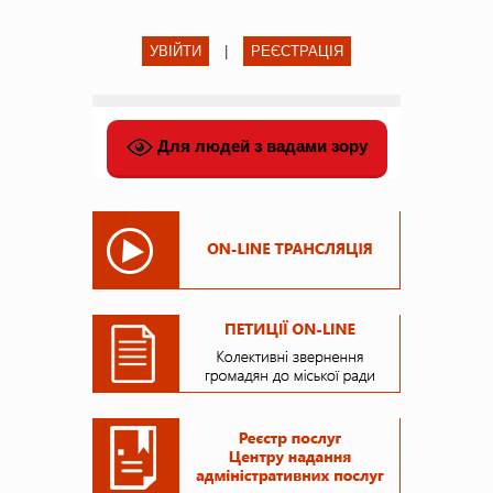
УВІЙТИ
|
РЕЄСТРАЦІЯ
Для людей з вадами зору