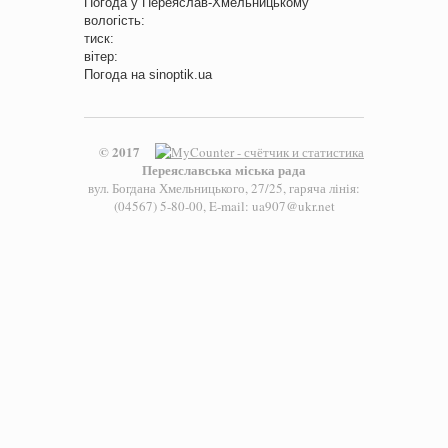
Погода у
Переяслав-Хмельницькому
вологість:
тиск:
вітер:
Погода на
sinoptik.ua
© 2017
Переяславська міська рада
вул. Богдана Хмельницького, 27/25, гаряча лінія:
(04567) 5-80-00, E-mail: ua907@ukr.net