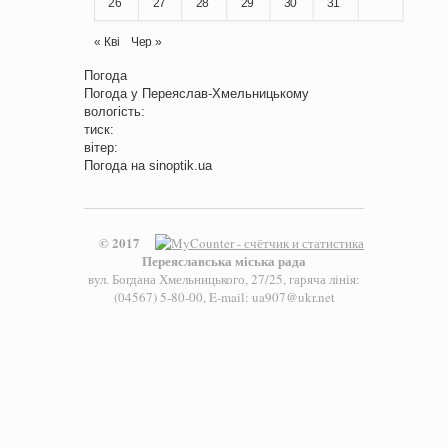
26
27
28
29
30
31
« Кві
Чер »
Погода
Погода у
Переяслав-Хмельницькому
вологість:
тиск:
вітер:
Погода на
sinoptik.ua
© 2017
Переяславська міська рада
вул. Богдана Хмельницького, 27/25, гаряча лінія:
(04567) 5-80-00, E-mail: ua907@ukr.net