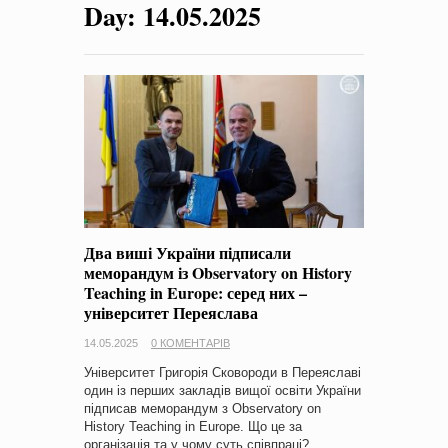
Day:
14.05.2025
на період 2018 – 2020 роки Оголошення про збір ідей
проектів
-
0 Коментарів
Два виші України підписали
меморандум із Observatory on History
Teaching in Europe: серед них –
університет Переяслава
14.05.2025
0 КОМЕНТАРІВ
Університет Григорія Сковороди в Переяславі
один із перших закладів вищої освіти України
підписав меморандум з Observatory on
History Teaching in Europe. Що це за
організація та у чому суть співпраці?…