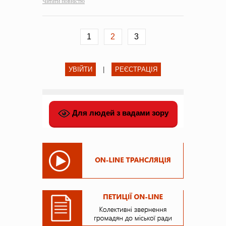
Читати повністю
1
2
3
УВІЙТИ
|
РЕЄСТРАЦІЯ
Для людей з вадами зору