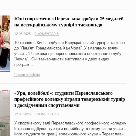
Юні спортсмени з Переяслава здобули 25 медалей
на всеукраїнському турнірі з таеквон-до
12.05.2025
0 КОМЕНТАРІВ
10 травня в Києві відбувся Всеукраїнський турнір з таеквон-
до “Пам’яті Грандмайстра Хан Чола”. У змаганнях взяли
участь 17 вихованців переяславського спортивного клубу
“Акула”. Юні таеквондисти виступали у двох видах
програм…
Читати повністю
«Ура, волейбол!»: студенти Переяславського
професійного коледжу зіграли товариський турнір
з досвідченими спортсменами
12.05.2025
0 КОМЕНТАРІВ
У спортивному залі Переяславського професійного коледжу
8 травня відбувся турнір з волейболу, в якому взяли участь
його студенти та гравці волейбольного клубу «Переяслав».