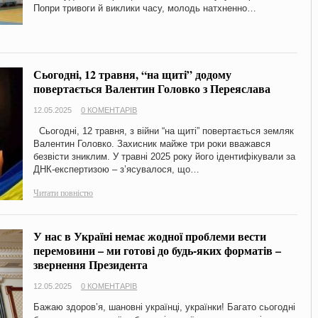
Попри тривоги й виклики часу, молодь натхненно…
Сьогодні, 12 травня, “на щиті” додому
повертається Валентин Головко з Переяслава
12.05.2025
0 КОМЕНТАРІВ
Сьогодні, 12 травня, з війни “на щиті” повертається земляк
Валентин Головко. Захисник майже три роки вважався
безвісти зниклим. У травні 2025 року його ідентифікували за
ДНК-експертизою – з’ясувалося, що…
Читати повністю
У нас в Україні немає жодної проблеми вести
перемовини – ми готові до будь-яких форматів –
звернення Президента
12.05.2025
0 КОМЕНТАРІВ
Бажаю здоров’я, шановні українці, українки! Багато сьогодні