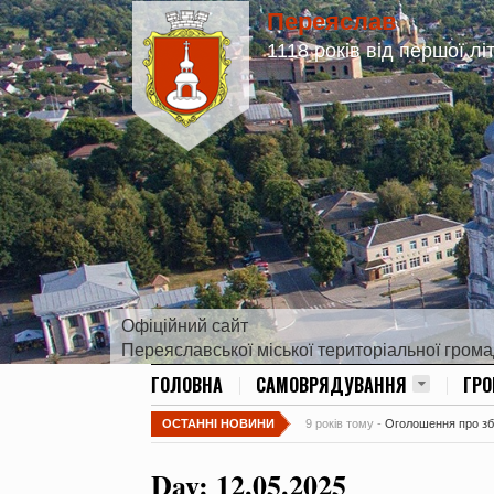
Переяслав
1118 років від першої лі
Офіційний сайт
Переяславської міської територіальної гром
ГОЛОВНА
САМОВРЯДУВАННЯ
ГР
ОСТАННІ НОВИНИ
9 років тому -
Оголошення про збір
Day:
12.05.2025