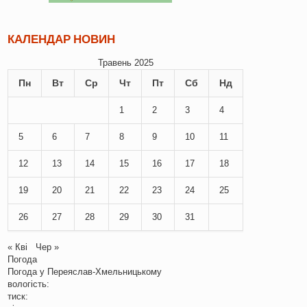
КАЛЕНДАР НОВИН
Травень 2025
Пн
Вт
Ср
Чт
Пт
Сб
Нд
1
2
3
4
5
6
7
8
9
10
11
12
13
14
15
16
17
18
19
20
21
22
23
24
25
26
27
28
29
30
31
« Кві
Чер »
Погода
Погода у
Переяслав-Хмельницькому
вологість:
тиск: