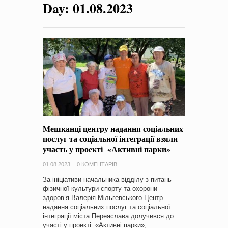
Day:
01.08.2023
на період 2018 – 2020 роки Оголошення про збір ідей
проектів
-
0 Коментарів
Мешканці центру надання соціальних
послуг та соціальної інтеграції взяли
участь у проекті «Активні парки»
01.08.2023
0 КОМЕНТАРІВ
За ініціативи начальника відділу з питань
фізичної культури спорту та охорони
здоров’я Валерія Мільгевського Центр
надання соціальних послуг та соціальної
інтеграції міста Переяслава долучився до
участі у проекті «Активні парки»,…