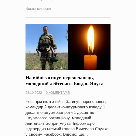
Читати повністю
На війні загинув переяславець,
молодший лейтенант Богдан Янута
28.10.2022
0 КОМЕНТАРІВ
Нові гіркі вісті з війні. Загинув переяславець,
командир 2 десантно-штурмового взводу 1
десантно-штурмової роти 1 десантно-
штурмового батальйону, молодший
лейтенант Богдан Янута. Інформацію
підтвердив міський голова Вячеслав Саулко
у своєму Facebook. Відомо, що…