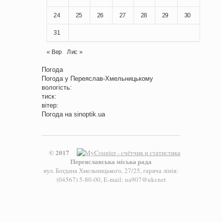
24
25
26
27
28
29
30
31
« Вер
Лис »
Погода
Погода у
Переяслав-Хмельницькому
вологість:
тиск:
вітер:
Погода на
sinoptik.ua
© 2017
Переяславська міська рада
вул. Богдана Хмельницького, 27/25, гаряча лінія:
(04567) 5-80-00, E-mail: ua907@ukr.net