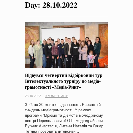
Day:
28.10.2022
на період 2018 – 2020 роки Оголошення про збір ідей
проектів
-
0 Коментарів
Відбувся четвертий відбірковий тур
Інтелектуального турніру по медіа-
грамотності «Медіа-Ринг»
28.10.2022
0 КОМЕНТАРІВ
З 24 по 30 жовтня відзначають Всесвітній
тиждень медіаграмотності. У рамках
програми “Мріємо та діємо” в молодіжному
центрі Переяславської ОТГ медіадрайвери
Бурчик Анастасія, Литвин Наталія та Губар
Тетяна проводять інтенсиви…