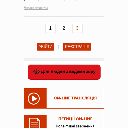
Читати повністю
1
2
3
УВІЙТИ
|
РЕЄСТРАЦІЯ
Для людей з вадами зору