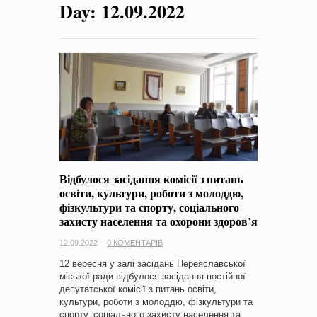
Day:
12.09.2022
на період 2018 – 2020 роки Оголошення про збір ідей
проектів
-
0 Коментарів
Відбулося засідання комісії з питань
освіти, культури, роботи з молоддю,
фізкультури та спорту, соціального
захисту населення та охорони здоров’я
12.09.2022
0 КОМЕНТАРІВ
12 вересня у залі засідань Переяславської
міської ради відбулося засідання постійної
депутатської комісії з питань освіти,
культури, роботи з молоддю, фізкультури та
спорту, соціального захисту населення та