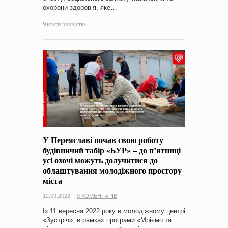
охорони здоров’я, яке…
Читати повністю
У Переяславі почав свою роботу
будівничий табір «БУР» – до п’ятниці
усі охочі можуть долучитися до
облаштування молодіжного простору
міста
12.09.2022
0 КОМЕНТАРІВ
Із 11 вересня 2022 року в молодіжному центрі
«Зустріч», в рамках програми «Мріємо та