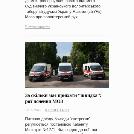
діємо», розгорнулася робота відомого
будівничого українського волонтерського
табору «Будуємо Україну Разом» («БУР»).
Мова про волонтерський рух…
Читати повністю
За скільки має приїхати “швидка”:
роз’яснення МОЗ
12.09.2022
0 КОМЕНТАРІВ
Питання доїзду бригади “екстренки”
регулюється постановою Кабінету
Міністрів №1271. Відповідно до неї, всі