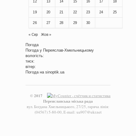
12
13
14
15
16
17
18
19
20
21
22
23
24
25
26
27
28
29
30
« Сер
Жов »
Погода
Погода у
Переяслав-Хмельницькому
вологість:
тиск:
вітер:
Погода на
sinoptik.ua
© 2017
Переяславська міська рада
вул. Богдана Хмельницького, 27/25, гаряча лінія:
(04567) 5-80-00, E-mail: ua907@ukr.net