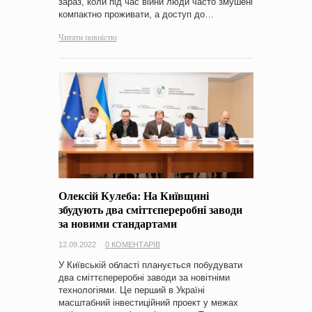
зараз, коли під час війни люди часто змушені
компактно проживати, а доступ до…
Читати повністю
Олексій Кулеба: На Київщині
збудують два сміттєпереробні заводи
за новими стандартами
12.09.2022
0 КОМЕНТАРІВ
У Київській області планується побудувати
два сміттєпереробні заводи за новітніми
технологіями. Це перший в Україні
масштабний інвестиційний проект у межах