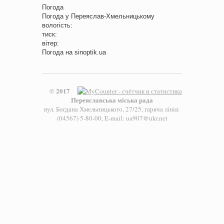
Погода
Погода у
Переяслав-Хмельницькому
вологість:
тиск:
вітер:
Погода на
sinoptik.ua
© 2017
Переяславська міська рада
вул. Богдана Хмельницького, 27/25, гаряча лінія:
(04567) 5-80-00, E-mail: ua907@ukr.net