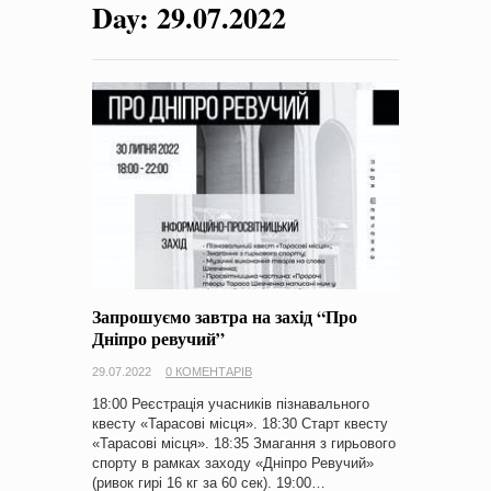
Day:
29.07.2022
на період 2018 – 2020 роки Оголошення про збір ідей
проектів
-
0 Коментарів
Запрошуємо завтра на захід “Про
Дніпро ревучий”
29.07.2022
0 КОМЕНТАРІВ
18:00 Реєстрація учасників пізнавального
квесту «Тарасові місця». 18:30 Старт квесту
«Тарасові місця». 18:35 Змагання з гирьового
спорту в рамках заходу «Дніпро Ревучий»
(ривок гирі 16 кг за 60 сек). 19:00…