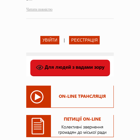
Читати повністю
УВІЙТИ
|
РЕЄСТРАЦІЯ
Для людей з вадами зору