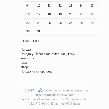
9
10
11
12
13
14
15
16
17
18
19
20
21
22
23
24
25
26
27
28
29
30
31
« Кві
Чер »
Погода
Погода у
Переяслав-Хмельницькому
вологість:
тиск:
вітер:
Погода на
sinoptik.ua
© 2017
Переяславська міська рада
вул. Богдана Хмельницького, 27/25, гаряча лінія:
(04567) 5-80-00, E-mail: ua907@ukr.net