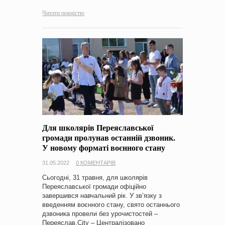
Читати повністю
Для школярів Переяславської
громади пролунав останній дзвоник.
У новому форматі воєнного стану
31.05.2022
0 КОМЕНТАРІВ
Сьогодні, 31 травня, для школярів
Переяславської громади офіційно
завершився навчальний рік. У зв’язку з
введенням воєнного стану, свято останнього
дзвоника провели без урочистостей –
Переяслав.City – Централізовано