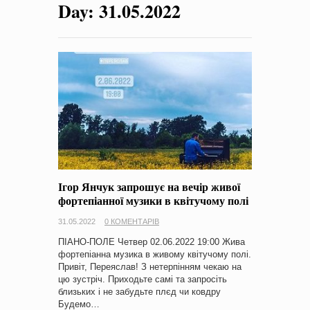
Day:
31.05.2022
на період 2018 – 2020 роки Оголошення про збір ідей
проектів
-
0 Коментарів
Ігор Янчук запрошує на вечір живої
фортепіанної музики в квітучому полі
31.05.2022
0 КОМЕНТАРІВ
ПІАНО-ПОЛЕ Четвер 02.06.2022 19:00 Жива
фортепіанна музика в живому квітучому полі.
Привіт, Переяслав! З нетерпінням чекаю на
цю зустріч. Приходьте самі та запросіть
близьких і не забудьте плєд чи ковдру
Будемо…