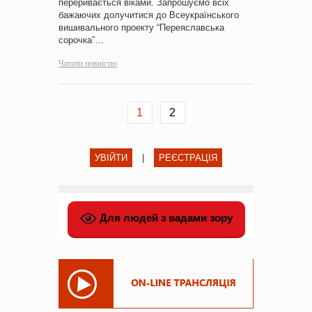
переривається віками. Запрошуємо всіх
бажаючих долучитися до Всеукраїнського
вишивального проекту “Переяславська
сорочка”…
Читати повністю
1
2
УВІЙТИ
|
РЕЄСТРАЦІЯ
Для людей з вадами зору