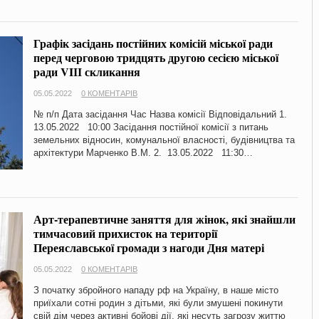
Графік засідань постійних комісій міської ради
перед черговою тридцять другою сесією міської
ради VIІІ скликання
05.05.2022
0 КОМЕНТАРІВ
№ п/п Дата засідання Час Назва комісії Відповідальний 1.
13.05.2022 10:00 Засідання постійної комісії з питань
земельних відносин, комунальної власності, будівництва та
архітектури Марченко В.М. 2. 13.05.2022 11:30…
Арт-терапевтичне заняття для жінок, які знайшли
тимчасовий прихисток на території
Переяславської громади з нагоди Дня матері
05.05.2022
0 КОМЕНТАРІВ
З початку збройного нападу рф на Україну, в наше місто
приїхали сотні родин з дітьми, які були змушені покинути
свій дім через активні бойові дії, які несуть загрозу життю