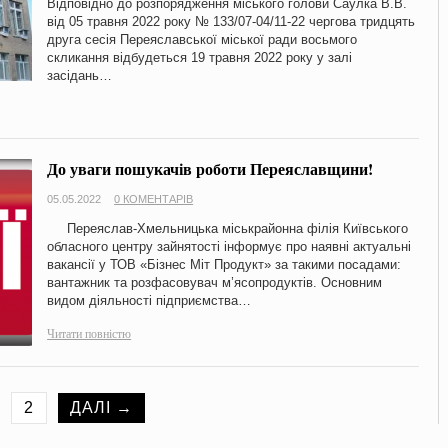
Відповідно до розпорядження міського голови Саулка В.В.
від 05 травня 2022 року № 133/07-04/11-22 чергова тридцять
друга сесія Переяславської міської ради восьмого
скликання відбудеться 19 травня 2022 року у залі
засідань…
До уваги пошукачів роботи Переяславщини!
05.05.2022
0 КОМЕНТАРІВ
Переяслав-Хмельницька міськрайонна філія Київського
обласного центру зайнятості інформує про наявні актуальні
вакансії у ТОВ «Бізнес Міт Продукт» за такими посадами:
вантажник та розфасовувач м’ясопродуктів. Основним
видом діяльності підприємства…
Читати повністю
2
ДАЛІ →