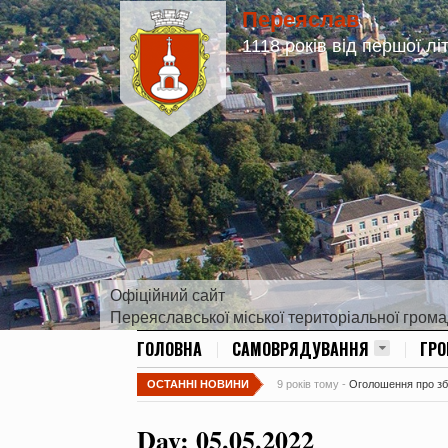
Переяслав
1118 років від першої лі
Офіційний сайт
Переяславської міської територіальної гром
ГОЛОВНА
САМОВРЯДУВАННЯ
ГР
ОСТАННІ НОВИНИ
9 років тому -
Оголошення про збір
Day:
05.05.2022