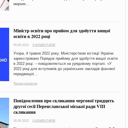
мирних…
Міністр освіти про прийом для здобуття вищої
освіти в 2022 році
05.05.2022
0 КОМЕНТАРІВ
Учора, 4 травня 2022 року, Міністерством юстиції України
зареєстровано Порядок прийому для здобуття вищої освіти
в 2022 році. – повідомляється на урядовому порталі. «У
2022 році для вступників до українських закладів фахової
передвищої…
Читати повністю
Повідомлення про скликання чергової тридцять
другої сесії Переяславської міської ради VІІІ
скликання
05.05.2022
0 КОМЕНТАРІВ