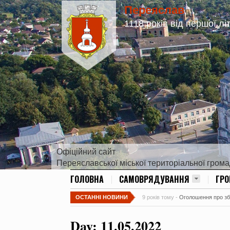
Переяслав
1118 років від першої лі
Офіційний сайт
Переяславської міської територіальної гром
ГОЛОВНА
САМОВРЯДУВАННЯ
ГР
ОСТАННІ НОВИНИ
9 років тому -
Оголошення про збір
Day:
11.05.2022