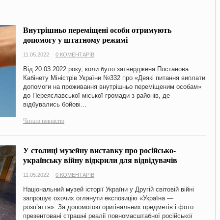
Внутрішньо переміщені особи отримують
допомогу у штатному режимі
11.05.2022
0 КОМЕНТАРІВ
Від 20.03.2022 року, коли було затверджена Постанова
Кабінету Міністрів України №332 про «Деякі питання виплати
допомоги на проживання внутрішньо переміщеним особам»
до Переяславської міської громади з районів, де
відбувались бойові…
Читати повністю
У столиці музейну виставку про російсько-
українську війну відкрили для відвідувачів
11.05.2022
0 КОМЕНТАРІВ
Національний музей історії України у Другій світовій війні
запрошує охочих оглянути експозицію «Україна —
розп’яття». За допомогою оригінальних предметів і фото
презентовані страшні реалії повномасштабної російської