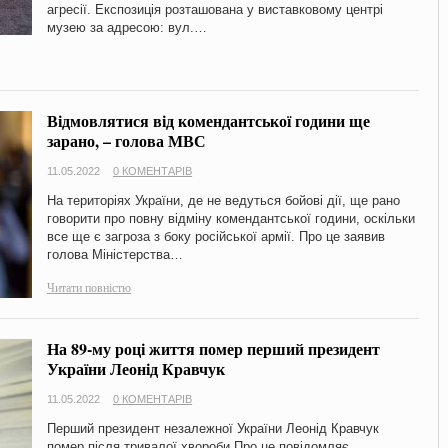
агресії. Експозиція розташована у виставковому центрі
музею за адресою: вул.…
Відмовлятися від комендантської години ще
зарано, – голова МВС
11.05.2022
0 КОМЕНТАРІВ
На територіях України, де не ведуться бойові дії, ще рано
говорити про повну відміну комендантської години, оскільки
все ще є загроза з боку російської армії. Про це заявив
голова Міністерства…
Читати повністю
На 89-му році життя помер перший президент
України Леонід Кравчук
11.05.2022
0 КОМЕНТАРІВ
Перший президент незалежної України Леонід Кравчук
помер після тривалої хвороби Про це повідомляє