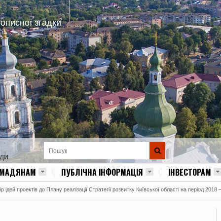
тописної згадки
ади
ОМАДЯНАМ
ПУБЛІЧНА ІНФОРМАЦІЯ
ІНВЕСТОРАМ
 ідей проектів до Плану реалізації Стратегії розвитку Київської області на період 2018 