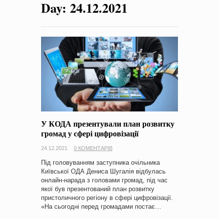
Day:
24.12.2021
на період 2018 – 2020 роки Оголошення про збір ідей
проектів
-
0 Коментарів
У КОДА презентували план розвитку
громад у сфері цифровізації
24.12.2021
0 КОМЕНТАРІВ
Під головуванням заступника очільника
Київської ОДА Дениса Шугалія відбулась
онлайн-нарада з головами громад, під час
якої був презентований план розвитку
пристоличного регіону в сфері цифровізації.
«На сьогодні перед громадами постає…