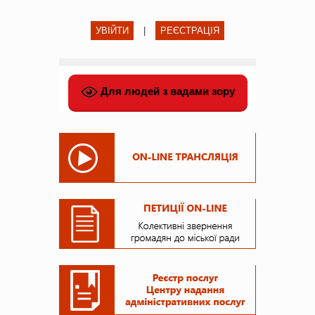
УВІЙТИ
|
РЕЄСТРАЦІЯ
Для людей з вадами зору