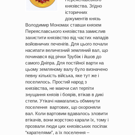
князівства. Згідно
історичних
документів князь
Володимир Мономах ставши князем
Переяславського князівства замислив
захистити князівство від частих нападів
войовничих печенігів. Для цього почали
насипати величезний земляний вал, що
починався від річки Трубіж і йшов до
самого Дніпра. Для постійної варти на
цьому земляному валу було визначено
певну кількість війська, яке тут же і
поселилось. Простий народ з
князівства, не маючи сил терпіти
знущання князів і боярів, втікав в дикі
степи. Утікачі намагались обминути
поселення вартових, що охороняли
вал. Коли вартовим вдавалось зловити
втікачів, вони жорстоко карали їх, тому і
прозвали люди цих князівських посіпак
“карателями”, а їх поселення –