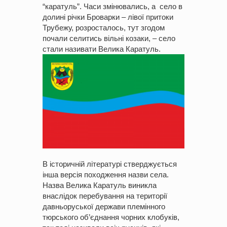
“каратуль”. Часи змінювались, а село в
долині річки Броварки – лівої притоки
Трубежу, розросталось, тут згодом
почали селитись вільні козаки, – село
стали називати Велика Каратуль.
В історичній літературі стверджується
інша версія походження назви села.
Назва Велика Каратуль виникла
внаслідок перебування на території
давньоруської держави племінного
тюрського об’єднання чорних клобуків,