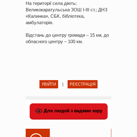
На території села діють:
Великокаратульська ЗОШ І-ІІІ ст.; ДНЗ
«Калинка», СБК, бібліотека,
амбулаторія.
Відстань до центру громади – 15 км, до
обласного центру – 100 км.
УВІЙТИ
|
РЕЄСТРАЦІЯ
Для людей з вадами зору