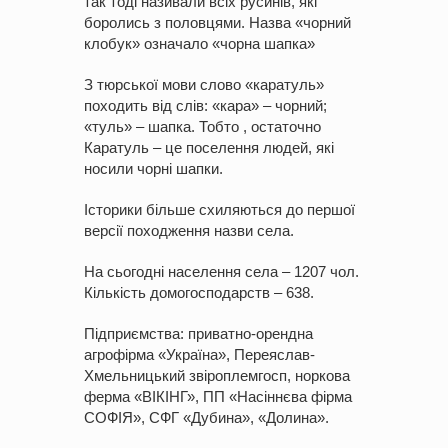
так тоді називали всіх русинів, які
боролись з половцями. Назва «чорний
клобук» означало «чорна шапка»
З тюрської мови слово «каратуль»
походить від слів: «кара» – чорний;
«туль» – шапка. Тобто , остаточно
Каратуль – це поселення людей, які
носили чорні шапки.
Історики більше схиляються до першої
версії походження назви села.
На сьогодні населення села – 1207 чол.
Кількість домогосподарств – 638.
Підприємства: приватно-орендна
агрофірма «Україна», Переяслав-
Хмельницький звіроплемгосп, норкова
ферма «ВІКІНГ», ПП «Насіннєва фірма
СОФІЯ», СФГ «Дубина», «Долина».