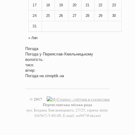
17
18
19
20
21
22
23
24
25
26
27
28
29
30
31
« Лип
Погода
Погода у
Переяслав-Хмельницькому
вологість:
тиск:
вітер:
Погода на
sinoptik.ua
© 2017
Переяславська міська рада
вул. Богдана Хмельницького, 27/25, гаряча лінія:
(04567) 5-80-00, E-mail: ua907@ukr.net