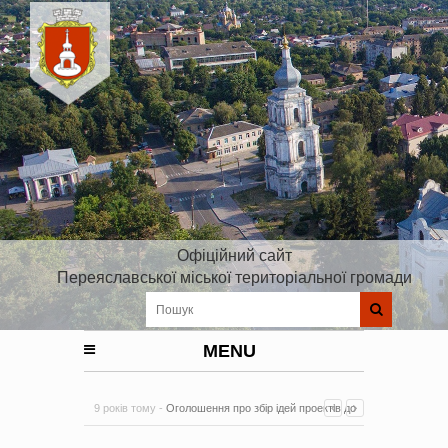
Офіційний сайт
Переяславської міської територіальної громади
MENU
9 років тому -
Оголошення про збір ідей проектів до
Плану реалізації Стратегії розвитку Київської області