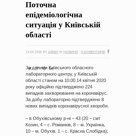
Поточна
на період 2018 – 2020 роки Оголошення про збір ідей
проектів
-
0 Коментарів
епідеміологічна
ситуація у Київській
області
14.04.2020
BY
АДМІН
IN
НОВИНИ
·
0 КОМЕНТАРІВ
За даними Київського обласного
лабораторного центру, у Київській
області станом на 10.00 14 квітня 2020
року офіційно підтверджено 224
випадків захворювання на коронавірус.
За добу лабораторно підтверджено 8
нових випадків коронавірусної хвороби.
– в Обухівському р-ні – 43 (20 – смт
Козин, 4 – с. Романків, 8 – м. Українка,
10 – м. Обухів, 1 – с. Красна Слобідка);