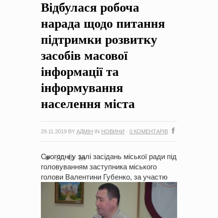
Відбулася робоча
на період 2018 – 2020 роки Оголошення про збір ідей
проектів
-
0 Коментарів
нарада щодо питання
підтримки розвитку
засобів масової
інформації та
інформування
населення міста
29.11.2019
BY
АДМІН
IN
НОВИНИ
·
0 КОМЕНТАРІВ
Сьогодні у залі засідань міської ради під
головуванням заступника міського
голови Валентини Губенко,
за участю