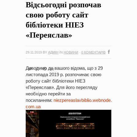
Відсьогодні розпочав
на період 2018 – 2020 роки Оголошення про збір ідей
проектів
-
0 Коментарів
свою роботу сайт
бібліотеки НІЕЗ
«Переяслав»
29.11.2019
BY
АДМІН
IN
НОВИНИ
·
0 КОМЕНТАРІВ
Доводимо до вашого відома, що з 29
листопада 2019 р. розпочинає свою
роботу сайт бібліотеки НІЕЗ
«Переяслав». Для його перегляду
необхідно перейти за
посиланням:
niezpereaslavbiblio.webnode.
com.ua