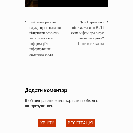
Відбулася робоча
Де в Переяславі
нарада щодо питання
обстежитися на ВІЛ і
підтримки розвитку
яким міфам про вірус
засобів масової
не варто вірити?
інформації та
Пояснює лікарка
інформування
населення міста
Додати коментар
Щоб відправити коментар вам необхідно
авторизуватись
.
УВІЙТИ
|
РЕЄСТРАЦІЯ