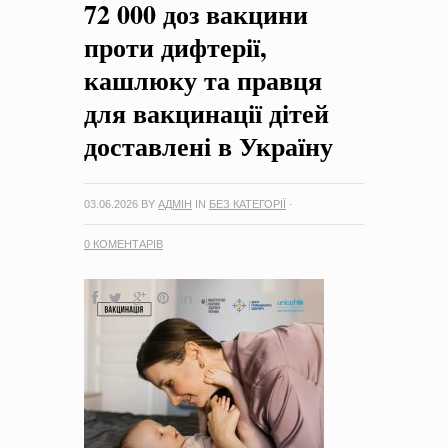
72 000 доз вакцини
на період 2018 – 2020 роки Оголошення про збір ідей
проектів
-
0 Коментарів
проти дифтерії,
кашлюку та правця
для вакцинації дітей
доставлені в Україну
03.06.2026
BY
АДМІН
IN
БЕЗ КАТЕГОРІЇ
·
0 КОМЕНТАРІВ