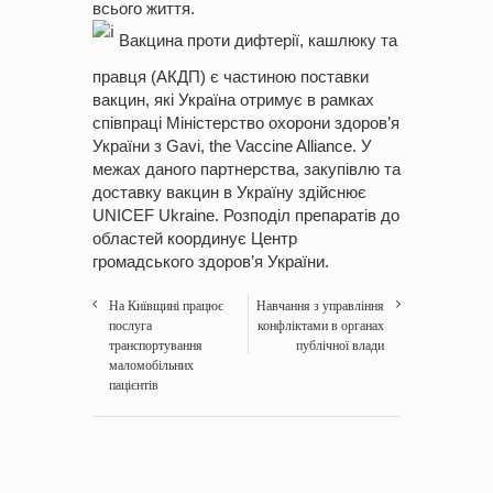
всього життя.
Вакцина проти дифтерії, кашлюку та
правця (АКДП) є частиною поставки
вакцин, які Україна отримує в рамках
співпраці
Міністерство охорони здоров’я
України
з
Gavi, the Vaccine Alliance
. У
межах даного партнерства, закупівлю та
доставку вакцин в Україну здійснює
UNICEF Ukraine
. Розподіл препаратів до
областей координує
Центр
громадського здоров’я України
.
На Київщині працює
Навчання з управління
послуга
конфліктами в органах
транспортування
публічної влади
маломобільних
пацієнтів