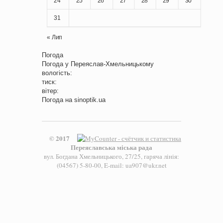
24
25
26
27
28
29
30
31
« Лип
Погода
Погода у
Переяслав-Хмельницькому
вологість:
тиск:
вітер:
Погода на
sinoptik.ua
© 2017
Переяславська міська рада
вул. Богдана Хмельницького, 27/25, гаряча лінія:
(04567) 5-80-00, E-mail: ua907@ukr.net