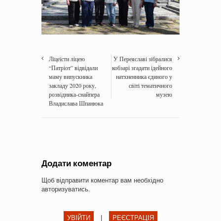
Ліцеїсти ліцею
У Переяславі зібралися
“Патріот” відвідали
кобзарі згадати ідейного
маму випускника
натхненника єдиного у
закладу 2020 року,
світі тематичного
розвідника-снайпера
музею
Владислава Шпанюка
Додати коментар
Щоб відправити коментар вам необхідно
авторизуватись
.
УВІЙТИ
|
РЕЄСТРАЦІЯ