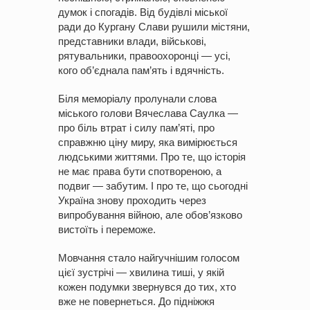
думок і спогадів. Від будівлі міської
ради до Кургану Слави рушили містяни,
представники влади, військові,
рятувальники, правоохоронці — усі,
кого об’єднала пам’ять і вдячність.
Біля меморіалу пролунали слова
міського голови Вячеслава Саулка —
про біль втрат і силу пам’яті, про
справжню ціну миру, яка вимірюється
людськими життями. Про те, що історія
не має права бути спотвореною, а
подвиг — забутим. І про те, що сьогодні
Україна знову проходить через
випробування війною, але обов’язково
вистоїть і переможе.
Мовчання стало найгучнішим голосом
цієї зустрічі — хвилина тиші, у якій
кожен подумки звернувся до тих, хто
вже не повернеться. До підніжжя