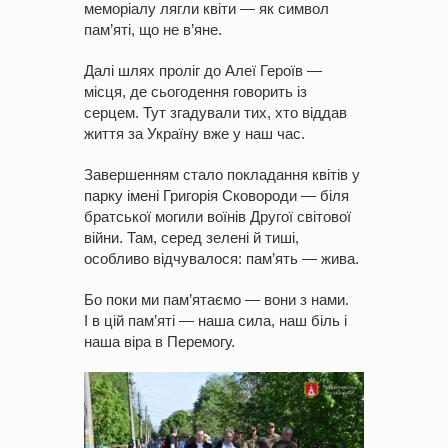
меморіалу лягли квіти — як символ
пам’яті, що не в’яне.
Далі шлях проліг до Алеї Героїв —
місця, де сьогодення говорить із
серцем. Тут згадували тих, хто віддав
життя за Україну вже у наш час.
Завершенням стало покладання квітів у
парку імені Григорія Сковороди — біля
братської могили воїнів Другої світової
війни. Там, серед зелені й тиші,
особливо відчувалося: пам’ять — жива.
Бо поки ми пам’ятаємо — вони з нами.
І в цій пам’яті — наша сила, наш біль і
наша віра в Перемогу.