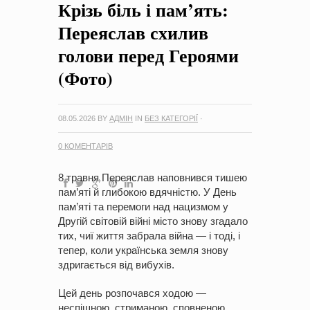
Крізь біль і пам’ять:
на період 2018 – 2020 роки Оголошення про збір ідей
проектів
-
0 Коментарів
Переяслав схилив
голови перед Героями
(Фото)
08.05.2026
BY
АДМІН
IN
БЕЗ КАТЕГОРІЇ
·
0 КОМЕНТАРІВ
8 травня Переяслав наповнився тишею
пам’яті й глибокою вдячністю. У День
пам’яті та перемоги над нацизмом у
Другій світовій війні місто знову згадало
тих, чиї життя забрала війна — і тоді, і
тепер, коли українська земля знову
здригається від вибухів.
Цей день розпочався ходою —
неспішною, стриманою, сповненою