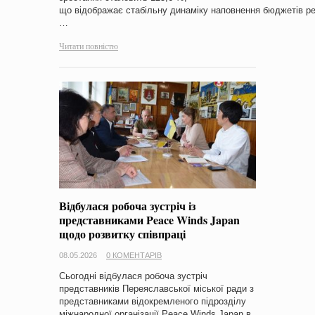
що відображає стабільну динаміку наповнення бюджетів ре
…
Читати повністю
Відбулася робоча зустріч із
представниками Peace Winds Japan
щодо розвитку співпраці
08.05.2026
0 КОМЕНТАРІВ
Сьогодні відбулася робоча зустріч
представників Переяславської міської ради з
представниками відокремленого підрозділу
міжнародної організації Peace Winds Japan в