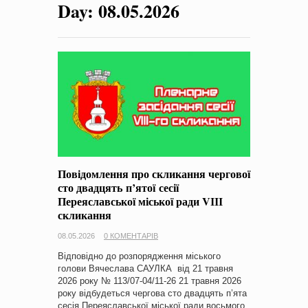
Day:
08.05.2026
на період 2018 – 2020 роки Оголошення про збір ідей
проектів
-
0 Коментарів
Повідомлення про скликання чергової
сто двадцять п’ятої сесії
Переяславської міської ради VІІІ
скликання
08.05.2026
0 КОМЕНТАРІВ
Відповідно до розпорядження міського
голови Вячеслава САУЛКА від 21 травня
2026 року № 113/07-04/11-26 21 травня 2026
року відбудеться чергова сто двадцять п’ята
сесія Переяславської міської ради восьмого