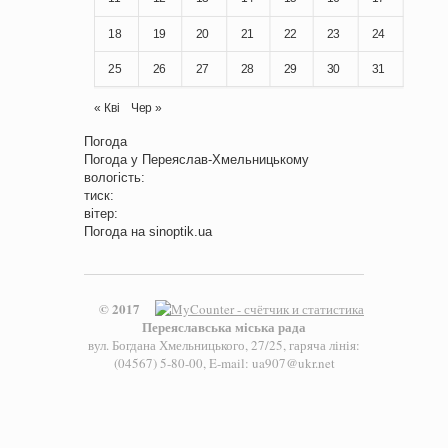
18
19
20
21
22
23
24
25
26
27
28
29
30
31
« Кві
Чер »
Погода
Погода у
Переяслав-Хмельницькому
вологість:
тиск:
вітер:
Погода на
sinoptik.ua
© 2017
Переяславська міська рада
вул. Богдана Хмельницького, 27/25, гаряча лінія:
(04567) 5-80-00, E-mail: ua907@ukr.net