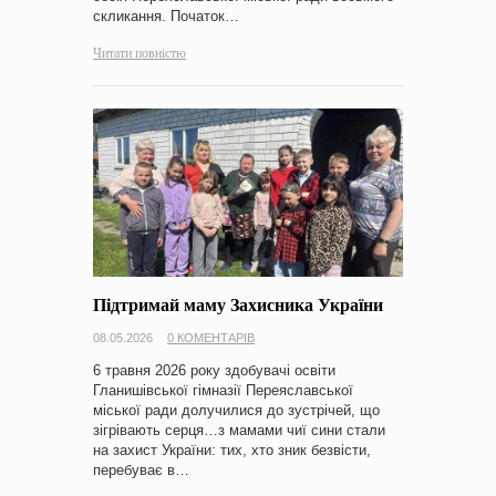
скликання. Початок…
Читати повністю
Підтримай маму Захисника України
08.05.2026
0 КОМЕНТАРІВ
6 травня 2026 року здобувачі освіти
Гланишівської гімназії Переяславської
міської ради долучилися до зустрічей, що
зігрівають серця…з мамами чиї сини стали
на захист України: тих, хто зник безвісти,
перебуває в…