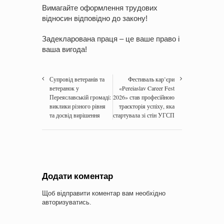
Вимагайте оформлення трудових
відносин відповідно до закону!
Задекларована праця – це ваше право і
ваша вигода!
Супровід ветеранів та
Фестиваль кар’єри
ветеранок у
«Pereiaslav Career Fest
Переяславській громаді:
2026» став професійною
виклики різного рівня
траєкторія успіху, яка
та досвід вирішення
стартувала зі стін УГСП
Додати коментар
Щоб відправити коментар вам необхідно
авторизуватись
.