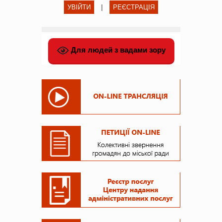
УВІЙТИ
|
РЕЄСТРАЦІЯ
Для людей з вадами зору