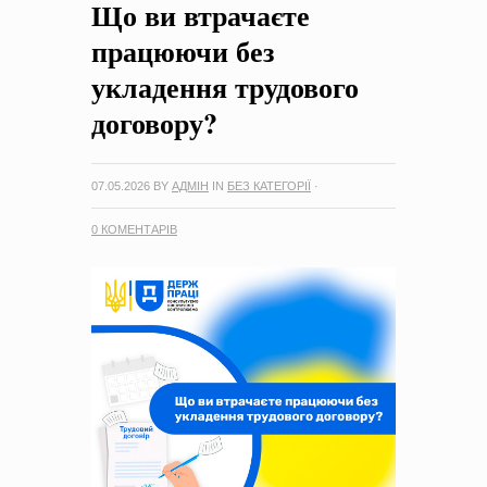
Що ви втрачаєте
на період 2018 – 2020 роки Оголошення про збір ідей
проектів
-
0 Коментарів
працюючи без
укладення трудового
договору?
07.05.2026
BY
АДМІН
IN
БЕЗ КАТЕГОРІЇ
·
0 КОМЕНТАРІВ