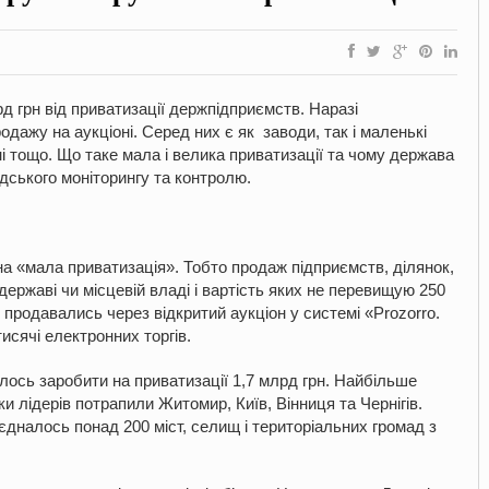
д грн від приватизації держпідприємств. Наразі
одажу на аукціоні. Серед них є як заводи, так і маленькі
і тощо. Що таке мала і велика приватизації та чому держава
дського моніторингу та контролю.
на «мала приватизація». Тобто продаж підприємств, ділянок,
 державі чи місцевій владі і вартість яких не перевищую 250
і, продавались через відкритий аукціон у системі «Prozorro.
исячі електронних торгів.
алось заробити на приватизації 1,7 млрд грн. Найбільше
ки лідерів потрапили Житомир, Київ, Вінниця та Чернігів.
єдналось понад 200 міст, селищ і територіальних громад з