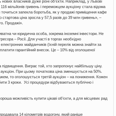
 нових власників дуже різні об’єкти. Наприклад, у Львові
 116 мільйонів гривень і переможцем аукціону стала відома
ти точиться запекла боротьба, як у продажі приміщення кафе
о стартова ціна зросла у 57,5 разів до 39 млн гривень», –
ro. Продажі».
ватна чи юридична особа, зокрема іноземні інвестори. Не
есора – Росії. Для участі в торгах необхідно
електронних майданчиків (їхній перелік можна знайти за
сплатити гарантійний внесок. Це – 10% від оголошеної
 підвищення. Виграє той, хто запропонує найбільшу ціну.
 аукціон. При цьому початкова ціна зменшується на 50%.
жем, то оголошується третій аукціон – на пониження. Кожен
ити 3 кроки. Усі процедури відбуваються публічно і
хороша можливість купити цікаві об’єкти, а для місцевих рад
продавала 14 кілометрів водогону, який раніше