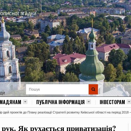
тописної згадки
ади
ОМАДЯНАМ
ПУБЛІЧНА ІНФОРМАЦІЯ
ІНВЕСТОРАМ
 ідей проектів до Плану реалізації Стратегії розвитку Київської області на період 2018 
 рук. Як рухається приватизація?