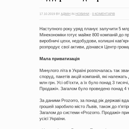
17.10.2019
BY
АДМІН
IN
НОВИНИ
·
0 КОМЕНТАРІВ
Наступного року уряд планує залучити 5 млр
Мінекономіки готує майже 800 компаній до пр
виробничі цехи, недобудови, колишні кав’ярн
розпродує свої активи, дізнався Центр грома
Мала приватизація
Минулого літа в Україні розпочалась так зва
споруд, пакетів акцій компаній, які належать
млн грн. Усі об’єкти, а їх було понад 3 тисяч
Продажі». Загалом було проведено понад 4 т
За даними Prozorro, за понад рік державі вд
грошей заробило місто Львів, також до п’ятір
Загалом до системи «Prozorro. Продажі» при
усієї України.