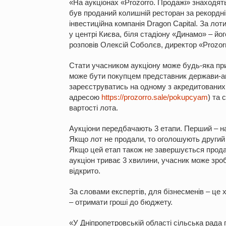
«На аукціонах «Prozorro. Продажі» знаходять
був проданий колишній ресторан за рекордні
інвестиційна компанія Dragon Capital. За ло
у центрі Києва, біля стадіону «Динамо» – йог
розповів Олексій Соболєв, директор «Prozor
Стати учасником аукціону може будь-яка при
може бути покупцем представник держави-агр
зареєструватись на одному з акредитованих 
адресою
https://prozorro.sale/pokupcyam
) та 
вартості лота.
Аукціони передбачають 3 етапи. Перший – на
Якщо лот не продали, то оголошують другий
Якщо цей етап також не завершується прода
аукціон триває 3 хвилини, учасник може зроб
відкрито.
За словами експертів, для бізнесменів – це 
– отримати гроші до бюджету.
«У Дніпропетровській області сільська рада 