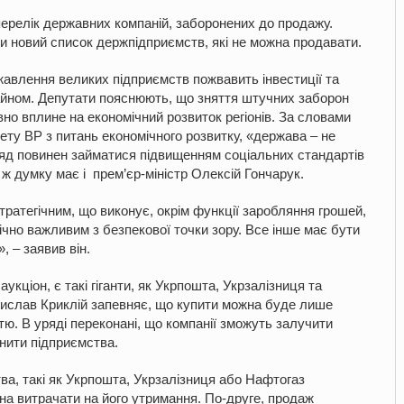
ерелік державних компаній, заборонених до продажу.
и новий список держпідприємств, які не можна продавати.
авлення великих підприємств пожвавить інвестиції та
айном. Депутати пояснюють, що зняття штучних заборон
но вплине на економічний розвиток регіонів. За словами
ету ВР з питань економічного розвитку, «держава – не
ряд повинен займатися підвищенням соціальних стандартів
 ж думку має і прем’єр-міністр Олексій Гончарук.
ратегічним, що виконує, окрім функції заробляння грошей,
ічно важливим з безпекової точки зору. Все інше має бути
 – заявив він.
укціон, є такі гіганти, як Укрпошта, Укрзалізниця та
дислав Криклій запевняє, що купити можна буде лише
стю. В уряді переконані, що компанії зможуть залучити
снити підприємства.
а, такі як Укрпошта, Укрзалізниця або Нафтогаз
 на витрачати на його утримання. По-друге, продаж