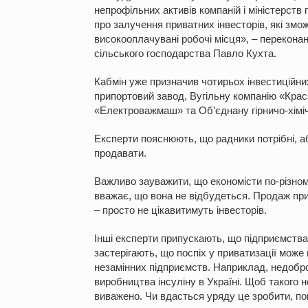
непрофільних активів компаній і міністерств 
про залучення приватних інвесторів, які змо
високооплачувані робочі місця», – переконани
сільського господарства Павло Кухта.
Кабмін уже призначив чотирьох інвестиційни
припортовий завод, Вугільну компанію «Крас
«Електроважмаш» та Об’єднану гірничо-хімі
Експерти пояснюють, що радники потрібні, аб
продавати.
Важливо зауважити, що економісти по-різном
вважає, що вона не відбудеться. Продаж при
– просто не цікавитимуть інвесторів.
Інші експерти припускають, що підприємства
застерігають, що поспіх у приватизації може
незамінних підприємств. Наприклад, недобро
виробництва інсуліну в Україні. Щоб такого 
виважено. Чи вдасться уряду це зробити, по