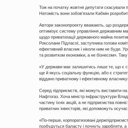
Тож на початку жовтня депутати скасували п
Натомість вони зобов’язали Кабмін розробит
Автори законопроекту вважають, що роздерж
оптимізує систему управління державним м
щодо приватизації державного майна позитив
Роксолани Підласої, заступника голови коміт
ефективний власник і ніколи ним не буде. У
та розвитком економіки, а не бізнесом». Таку
«У держави має залишитись лише те, що є ст
ще й якусь соціальну функцію, або є стратег
віддано приватному і ефективному власнику»,
Серед підприємств, які можуть виставити на а
Нафтогаз. Хоча міністр інфраструктури Вла
частину їхніх акцій, а не підприємства повні
приватних інвесторів, які допоможуть осуча
«По-перше, корпоратизовані держпідприємств
позбудуться баласту і почнуть заробляти, а