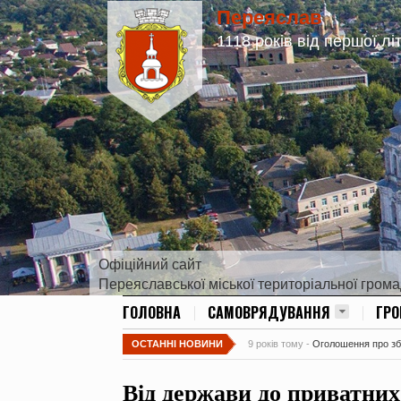
Переяслав
1118 років від першої лі
Офіційний сайт
Переяславської міської територіальної гром
ГОЛОВНА
САМОВРЯДУВАННЯ
ГР
ОСТАННІ НОВИНИ
9 років тому -
Оголошення про збір
Від держави до приватних