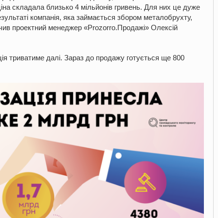
на складала близько 4 мільйонів гривень. Для них це дуже
езультаті компанія, яка займається збором металобрухту,
начив проектний менеджер «Prozorro.Продажі» Олексій
ія триватиме далі. Зараз до продажу готується ще 800