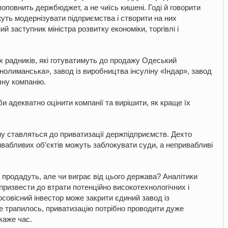
поповнить держбюджет, а не чиїсь кишені. Годі й говорити
жуть модернізувати підприємства і створити на них
й заступник міністра розвитку економіки, торгівлі і
х радників, які готуватимуть до продажу Одеський
нолиманська», завод із виробництва інсуліну «Індар», завод
чну компанію.
и адекватно оцінити компанії та вирішити, як краще їх
у ставляться до приватизації держпідприємств. Дехто
вабливих об’єктів можуть заблокувати суди, а непривабливі
 продадуть, але чи виграє від цього держава? Аналітики
 призвести до втрати потенційно високотехнологічних і
совісний інвестор може закрити єдиний завод із
не трапилось, приватизацію потрібно проводити дуже
каже час.