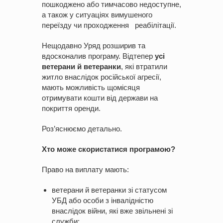
пошкоджено або тимчасово недоступне,
а також у ситуаціях вимушеного
переїзду чи проходження реабілітації.
Нещодавно Уряд розширив та
вдосконалив програму. Відтепер
усі
ветерани й ветеранки
, які втратили
житло внаслідок російської агресії,
мають можливість щомісяця
отримувати кошти від держави на
покриття оренди.
Роз’яснюємо детально.
Хто може скористатися програмою?
Право на виплату мають:
ветерани й ветеранки зі статусом
УБД або особи з інвалідністю
внаслідок війни, які вже звільнені зі
служби;