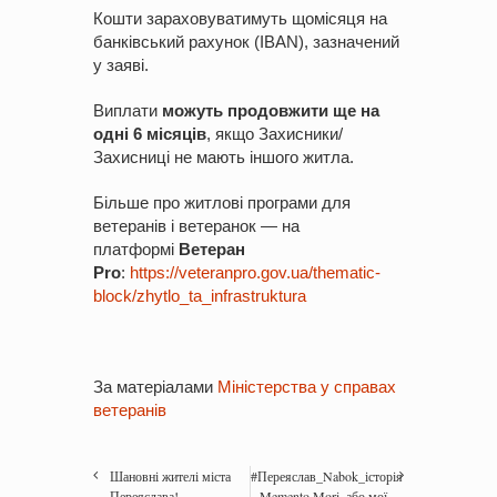
Кошти зараховуватимуть щомісяця на
банківський рахунок (IBAN), зазначений
у заяві.
Виплати
можуть продовжити ще на
одні 6 місяців
, якщо Захисники/
Захисниці не мають іншого житла.
Більше про житлові програми для
ветеранів і ветеранок — на
платформі
Ветеран
Pro
:
https://veteranpro.gov.ua/thematic-
block/zhytlo_ta_infrastruktura
За матеріалами
Міністерства у справах
ветеранів
Шановні жителі міста
#Переяслав_Nabok_історія
Переяслава!
Memento Mori, або мої