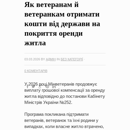
Як ветеранам й
на період 2018 – 2020 роки Оголошення про збір ідей
проектів
-
0 Коментарів
ветеранкам отримати
кошти від держави на
покриття оренди
житла
03.03.2026
BY
АДМІН
IN
БЕЗ КАТЕГОРІЇ
·
0 КОМЕНТАРІВ
У 2026 році Мінветеранів продовжує
виплату грошової компенсації за оренду
житла відповідно до постанови Кабінету
Міністрів України №252.
Програма покликана підтримати
ветеранів, ветеранoк та їхні родини у
випадках, коли власне житло втрачено,