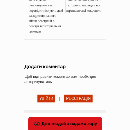
Запрошуємо вас
історичні оповідки про
перевірити існуючі дані
переяславські некрополі
за адресою вашого
місця реєстрації в
реєстрі територіальної
громади
Додати коментар
Щоб відправити коментар вам необхідно
авторизуватись
.
УВІЙТИ
|
РЕЄСТРАЦІЯ
Для людей з вадами зору