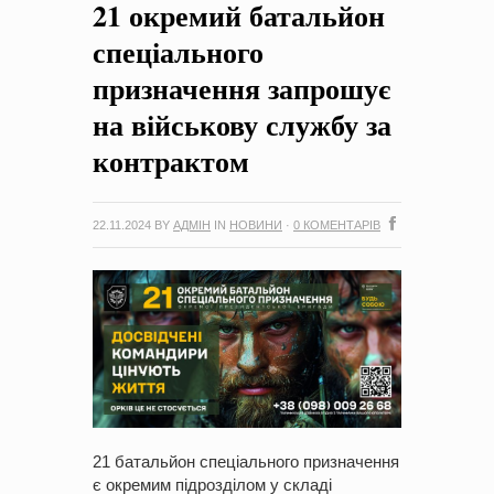
21 окремий батальйон
на період 2018 – 2020 роки Оголошення про збір ідей
проектів
-
0 Коментарів
спеціального
призначення запрошує
на військову службу за
контрактом
22.11.2024
BY
АДМІН
IN
НОВИНИ
·
0 КОМЕНТАРІВ
21 батальйон спеціального призначення
є окремим підрозділом у складі