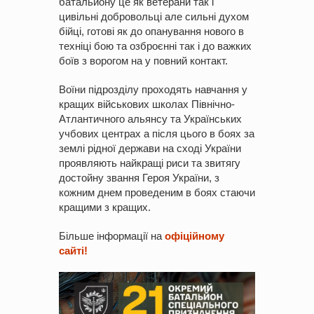
батальйону це як ветерани так і
цивільні добровольці але сильні духом
бійці, готові як до опанування нового в
техніці бою та озброєнні так і до важких
боїв з ворогом на у повний контакт.
Воїни підрозділу проходять навчання у
кращих військових школах Північно-
Атлантичного альянсу та Українських
учбових центрах а після цього в боях за
землі рідної держави на сході України
проявляють найкращі риси та звитягу
достойну звання Героя України, з
кожним днем проведеним в боях стаючи
кращими з кращих.
Більше інформації на
офіційному
сайті!