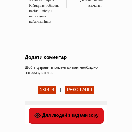
Активних парків
дитини. Це має
Київщини»: область
значення
посіла 1 місце і
нагородила
найактивніших
Додати коментар
Щоб відправити коментар вам необхідно
авторизуватись
.
УВІЙТИ
|
РЕЄСТРАЦІЯ
Для людей з вадами зору