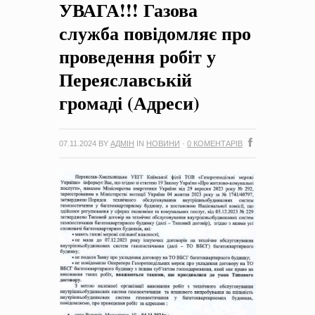
УВАГА!!! Газова
на період 2018 – 2020 роки Оголошення про збір ідей
проектів
-
0 Коментарів
служба повідомляє про
проведення робіт у
Переяславській
громаді (Адреси)
07.11.2024
BY
АДМІН
IN
НОВИНИ
·
0 КОМЕНТАРІВ