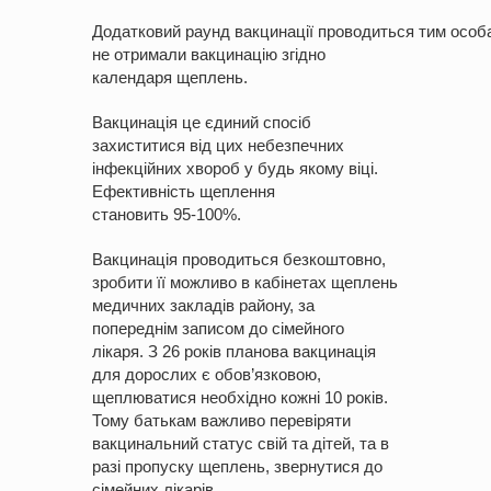
Додатковий
раунд
вакцинації
проводиться
тим
особ
не отримали вакцинацію згідно
календаря щеплень.
Вакцинація це єдиний спосіб
захиститися від цих небезпечних
інфекційних хвороб у будь якому віці.
Ефективність щеплення
становить
95­-100%.
Вакцинація
проводиться
безкоштовно,
зробити її можливо в кабінетах щеплень
медичних закладів
району,
за
попереднім записом до сімейного
лікаря. З 26 років планова вакцинація
для дорослих є обов’язковою,
щеплюватися необхідно кожні 10 років.
Тому батькам важливо перевіряти
вакцинальний
статус
свій та дітей, та в
разі
пропуску
щеплень, звернутися до
сімейних лікарів.