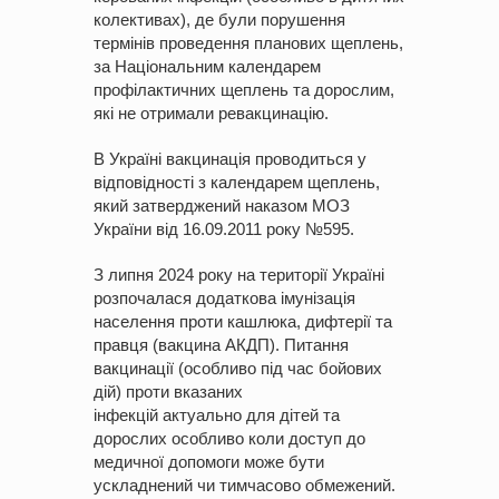
колективах), де були порушення
термінів проведення планових щеплень,
за Національним календарем
профілактичних щеплень та дорослим,
які не отримали ревакцинацію.
В Україні вакцинація проводиться у
відповідності з календарем щеплень,
який затверджений наказом МОЗ
України від 16.09.
2011
року №595.
З липня
2024
року на території Україні
розпочалася додаткова імунізація
населення проти кашлюка, дифтерії та
правця (вакцина АКДП). Питання
вакцинації (особливо під час бойових
дій) проти вказаних
інфекцій
актуально
для дітей та
дорослих
особливо
коли
доступ
до
медичної допомоги може бути
ускладнений чи тимчасово обмежений.