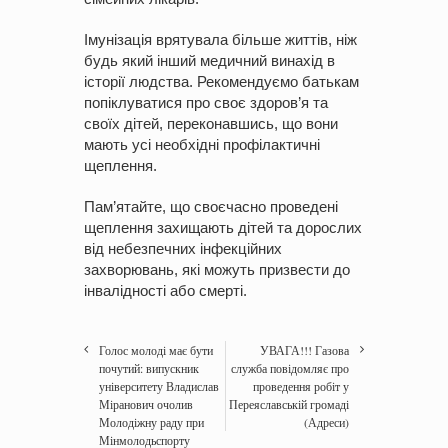
Імунізація врятувала більше життів, ніж
будь який інший медичний винахід в
історії людства. Рекомендуємо батькам
попіклуватися про своє здоров’я та
своїх дітей, переконавшись, що вони
мають усі необхідні профілактичні
щеплення.
Пам’ятайте, що своєчасно проведені
щеплення захищають дітей та дорослих
від небезпечних інфекційних
захворювань, які можуть призвести до
інвалідності або смерті.
Голос молоді має бути
УВАГА!!! Газова
почутий: випускник
служба повідомляє про
університету Владислав
проведення робіт у
Міранович очолив
Переяславській громаді
Молодіжну раду при
(Адреси)
Мінмолодьспорту