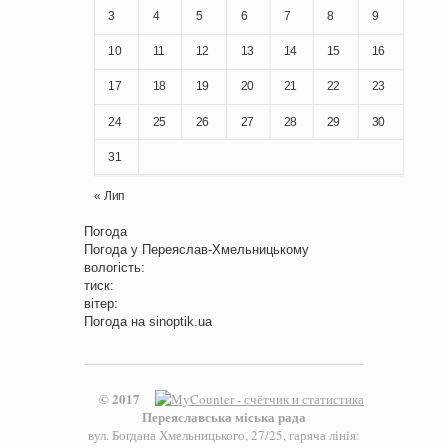
3
4
5
6
7
8
9
10
11
12
13
14
15
16
17
18
19
20
21
22
23
24
25
26
27
28
29
30
31
« Лип
Погода
Погода у
Переяслав-Хмельницькому
вологість:
тиск:
вітер:
Погода на
sinoptik.ua
© 2017
Переяславська міська рада
вул. Богдана Хмельницького, 27/25, гаряча лінія: