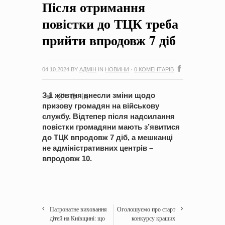
Після отримання
на період 2018 – 2020 роки Оголошення про збір ідей
проектів
-
0 Коментарів
повістки до ТЦК треба
прийти впродовж 7 діб
04.10.2024
BY
АДМІН
IN
НОВИНИ
·
0 КОМЕНТАРІВ
З 1 жовтня внесли зміни щодо
призову громадян на військову
службу. Відтепер після надсилання
повістки громадяни мають з’явитися
до ТЦК впродовж 7 діб, а мешканці
не адміністративних центрів –
впродовж 10.
Патронатне виховання
Оголошуємо про старт
дітей на Київщині: що
конкурсу кращих