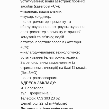
устаткування; водій автотранспортних
засобів (категорія «С»);
– кравець; вишивальник;
– кухар; кондитер;
– електромонтер з ремонту та
обслуговування електроустаткування;
електромонтер з ремонту вторинної
комутації та зв’язку; водій
автотранспортних засобів (категорія
«С»);
– налагоджувальник технологічного
устаткування (електронна техніка).
За регіональним замовленням (з
отриманням стипендії) на базі 11 класів
(без ЗНО):
– електрогазозварник.
АДРЕСА ЗАКЛАДУ:
м. Переяслав,
вул. Професійна, 5
Телефон: 093 303 23 62
Е-mail: ptu_22_phm@ukr.net
Детальну інформацію можна