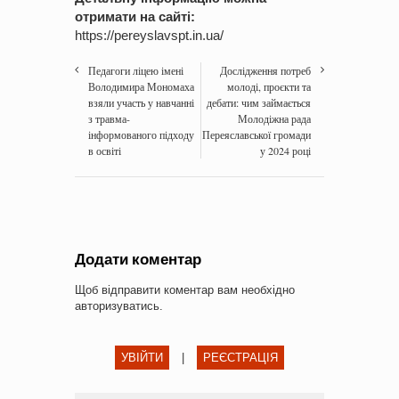
отримати на сайті:
https://pereyslavspt.in.ua/
Педагоги ліцею імені
Дослідження потреб
Володимира Мономаха
молоді, проєкти та
взяли участь у навчанні
дебати: чим займається
з травма-
Молодіжна рада
інформованого підходу
Переяславської громади
в освіті
у 2024 році
Додати коментар
Щоб відправити коментар вам необхідно
авторизуватись
.
УВІЙТИ
|
РЕЄСТРАЦІЯ