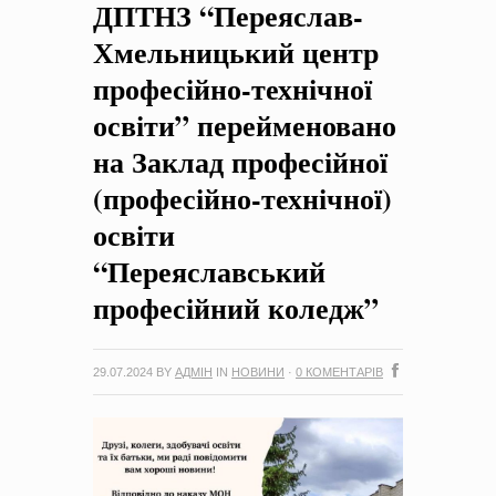
ДПТНЗ “Переяслав-
на період 2018 – 2020 роки Оголошення про збір ідей
проектів
-
0 Коментарів
Хмельницький центр
професійно-технічної
освіти” перейменовано
на Заклад професійної
(професійно-технічної)
освіти
“Переяславський
професійний коледж”
29.07.2024
BY
АДМІН
IN
НОВИНИ
·
0 КОМЕНТАРІВ