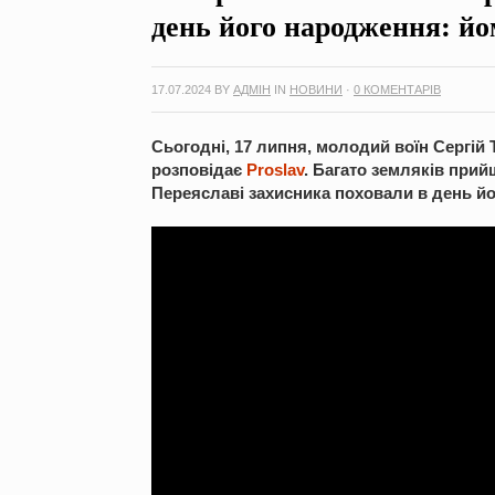
день його народження: йо
17.07.2024
BY
АДМІН
IN
НОВИНИ
·
0 КОМЕНТАРІВ
Сьогодні, 17 липня, молодий воїн Сергій
розповідає
Proslav
. Багато земляків прий
Переяславі захисника поховали в день йо