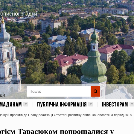
тописної згадки
ади
ОМАДЯНАМ
ПУБЛІЧНА ІНФОРМАЦІЯ
ІНВЕСТОРАМ
 ідей проектів до Плану реалізації Стратегії розвитку Київської області на період 2018 
ергієм Тарасюком попрощалися у