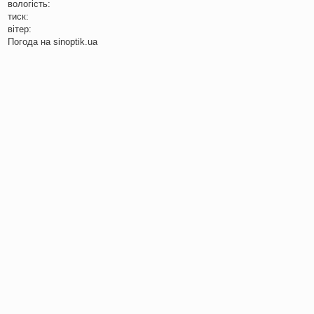
вологість:
тиск:
вітер:
Погода на
sinoptik.ua