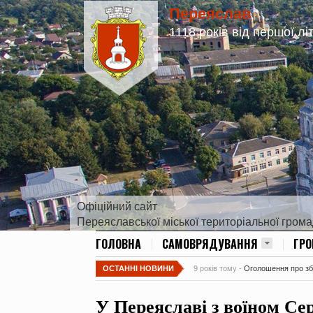
Переяслав
1118 років від першої лі
Офіційний сайт
Переяславської міської територіальної гром
ГОЛОВНА
САМОВРЯДУВАННЯ
ГР
ОСТАННІ НОВИНИ
9 років тому -
Оголошення про збір
У Переяславі з воїном С