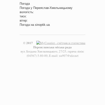
Погода
Погода у
Переяслав-Хмельницькому
вологість:
тиск:
вітер:
Погода на
sinoptik.ua
© 2017
Переяславська міська рада
вул. Богдана Хмельницького, 27/25, гаряча лінія:
(04567) 5-80-00, E-mail: ua907@ukr.net