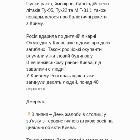
Пуски ракет, ймовірно, було здійснено
літаків Ту-95, Ту-22 та МіГ-31К, також
повідомлялося про балістичні ракети
з Криму.
Росія вдарила по дитячій лікарні
Охматдит у Києві, вже відомо про двох
загиблих. Також російські окупанти
влучили у житловий будинок у
Шевченківському районі Києва, під
завалами є люди.
У Кривому Розі внаслідок атаки
загинули десять людей, понад 40
поранені.
Джерело
9 липня – День жалоби в столиці у
звʼязку з терористичною атакою росії на
цивільні обʼєкти Києва.