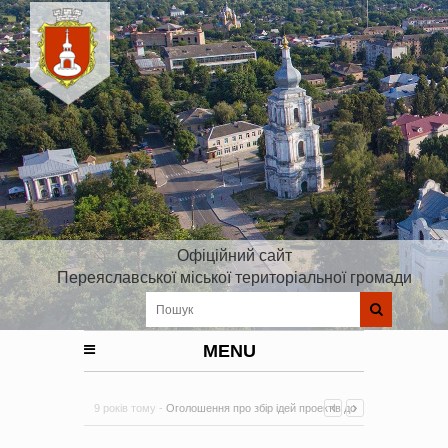
Офіційний сайт
Переяславської міської територіальної громади
MENU
9 років тому -
Оголошення про збір ідей проектів до
Плану реалізації Стратегії розвитку Київської області