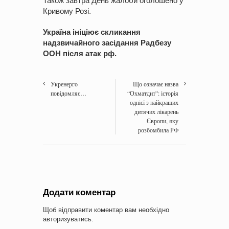
Також завтра День жалоби оголошено у
Кривому Розі.
Україна ініціює скликання
надзвичайного засідання Радбезу
ООН після атак рф.
Укренерго
Що означає назва
повідомляє…
“Охматдит”: історія
однієї з найкращих
дитячих лікарень
Європи, яку
розбомбила РФ
Додати коментар
Щоб відправити коментар вам необхідно
авторизуватись
.