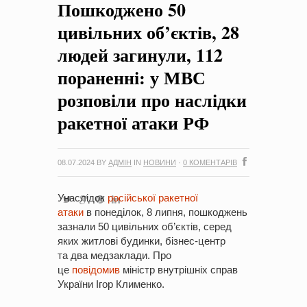
Пошкоджено 50
на період 2018 – 2020 роки Оголошення про збір ідей
проектів
-
0 Коментарів
цивільних об’єктів, 28
людей загинули, 112
пораненні: у МВС
розповіли про наслідки
ракетної атаки РФ
08.07.2024
BY
АДМІН
IN
НОВИНИ
·
0 КОМЕНТАРІВ
Унаслідок
російської ракетної
атаки
в понеділок, 8 липня, пошкоджень
зазнали 50 цивільних об’єктів, серед
яких житлові будинки, бізнес-центр
та два медзаклади. Про
це
повідомив
міністр внутрішніх справ
України Ігор Клименко.