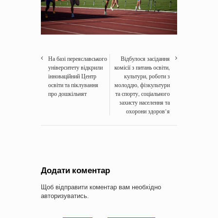
На базі переяславського
Відбулося засідання
університету відкрили
комісії з питань освіти,
інноваційний Центр
культури, роботи з
освіти та піклування
молоддю, фізкультури
про дошкільнят
та спорту, соціального
захисту населення та
охорони здоров’я
Додати коментар
Щоб відправити коментар вам необхідно
авторизуватись
.