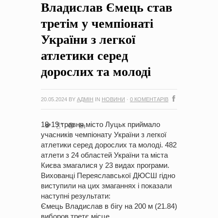
Владислав Ємець став
на період 2018 – 2020 роки Оголошення про збір ідей
проектів
-
0 Коментарів
третім у чемпіонаті
України з легкої
атлетики серед
дорослих та молоді
20.05.2024
BY
АДМІН
IN
НОВИНИ
·
0 КОМЕНТАРІВ
18-19 травня місто Луцьк приймало
учасників чемпіонату України з легкої
атлетики серед дорослих та молоді. 482
атлети з 24 областей України та міста
Києва змагалися у 23 видах програми.
Вихованці Переяславської ДЮСШ гідно
виступили на цих змаганнях і показали
наступні результати:
Ємець Владислав в бігу на 200 м (21.84)
виборов третє місце.