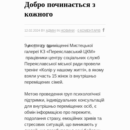
Добро починається з
на період 2018 – 2020 роки Оголошення про збір ідей
проектів
-
0 Коментарів
кожного
12.02.2024
BY
АДМІН
IN
НОВИНИ
·
0 КОМЕНТАРІВ
9 лютого у приміщенні Мистецької
галереї КЗ «Переяславський ЦКМ»
працівники центру соціальних служб
Переяславської міської ради провели
тренінг «Колір у нашому житті», в якому
взяли участь 15 жінок із внутрішньо
переміщених сімей.
Метою проведення груп психологічної
підтримки, індивідуальних консультацій
для внутрішньо переміщених осіб, є
обмін інформацією про пережите,
подолання страху, емоційних зривів та
стресових ситуацій, що виникають у