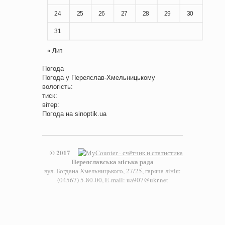
24
25
26
27
28
29
30
31
« Лип
Погода
Погода у
Переяслав-Хмельницькому
вологість:
тиск:
вітер:
Погода на
sinoptik.ua
© 2017
Переяславська міська рада
вул. Богдана Хмельницького, 27/25, гаряча лінія:
(04567) 5-80-00, E-mail: ua907@ukr.net