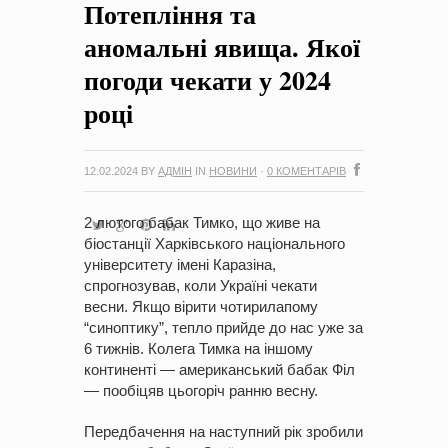
Потепління та
на період 2018 – 2020 роки Оголошення про збір ідей
проектів
-
0 Коментарів
аномальні явища. Якої
погоди чекати у 2024
році
12.02.2024
BY
АДМІН
IN
НОВИНИ
·
0 КОМЕНТАРІВ
2 лютого бабак Тимко, що живе на
біостанції Харківського національного
університету імені Каразіна,
спрогнозував, коли Україні чекати
весни. Якщо вірити чотирилапому
“синоптику”, тепло прийде до нас уже за
6 тижнів. Колега Тимка на іншому
континенті — американський бабак Філ
— пообіцяв цьогоріч ранню весну.
Передбачення на наступний рік зробили