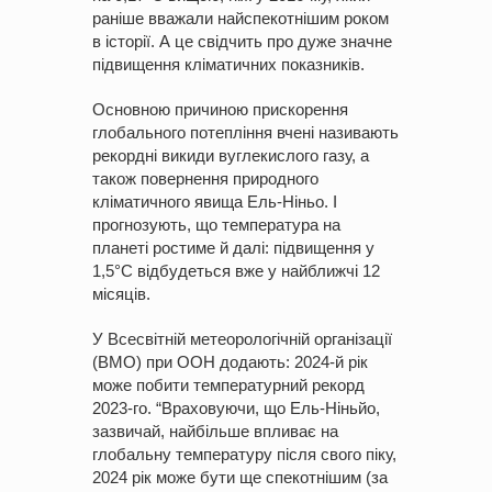
раніше вважали найспекотнішим роком
в історії. А це свідчить про дуже значне
підвищення кліматичних показників.
Основною причиною прискорення
глобального потепління вчені називають
рекордні викиди вуглекислого газу, а
також повернення природного
кліматичного явища Ель-Ніньо. І
прогнозують, що температура на
планеті ростиме й далі: підвищення у
1,5°С відбудеться вже у найближчі 12
місяців.
У Всесвітній метеорологічній організації
(ВМО) при ООН додають: 2024-й рік
може побити температурний рекорд
2023-го. “Враховуючи, що Ель-Ніньйо,
зазвичай, найбільше впливає на
глобальну температуру після свого піку,
2024 рік може бути ще спекотнішим (за