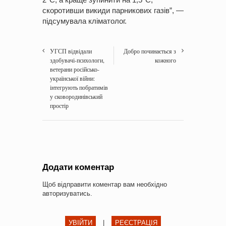
скоротивши викиди парникових газів”, —
підсумувала кліматолог.
УГСП відвідали
Добро починається з
здобувачі-психологи,
кожного
ветерани російсько-
української війни:
інтегрують побратимів
у сковородинівський
простір
Додати коментар
Щоб відправити коментар вам необхідно
авторизуватись
.
УВІЙТИ
|
РЕЄСТРАЦІЯ