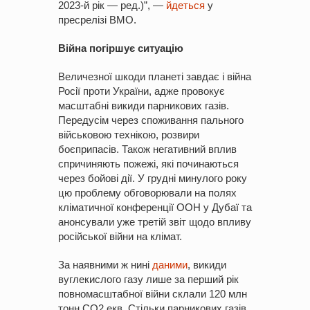
2023-й рік — ред.)”, —
йдеться
у
пресрелізі ВМО.
Війна погіршує ситуацію
Величезної шкоди планеті завдає і війна
Росії проти України, адже провокує
масштабні викиди парникових газів.
Передусім через споживання пального
військовою технікою, розвири
боєприпасів. Також негативний вплив
спричиняють пожежі, які починаються
через бойові дії. У грудні минулого року
цю проблему обговорювали на полях
кліматичної конференції ООН у Дубаї та
анонсували уже третій звіт щодо впливу
російської війни на клімат.
За наявними ж нині
даними
, викиди
вуглекислого газу лише за перший рік
повномасштабної війни склали 120 млн
тонн СО2 екв. Стільки парникових газів