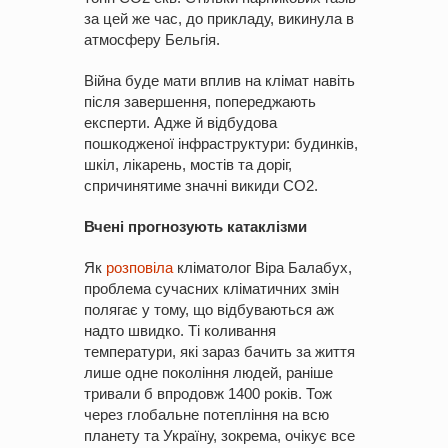
за цей же час, до прикладу, викинула в
атмосферу Бельгія.
Війна буде мати вплив на клімат навіть
після завершення, попереджають
експерти. Адже й відбудова
пошкодженої інфраструктури: будинків,
шкіл, лікарень, мостів та доріг,
спричинятиме значні викиди СО2.
Вчені прогнозують катаклізми
Як
розповіла
кліматолог Віра Балабух,
проблема сучасних кліматичних змін
полягає у тому, що відбуваються аж
надто швидко. Ті коливання
температури, які зараз бачить за життя
лише одне покоління людей, раніше
тривали б впродовж 1400 років. Тож
через глобальне потепління на всю
планету та Україну, зокрема, очікує все