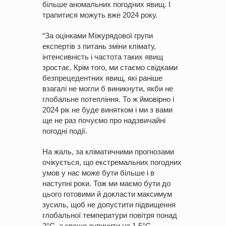
більше аномальних погодних явищ. І
трапитися можуть вже 2024 року.
“За оцінками Міжурядової групи
експертів з питань зміни клімату,
інтенсивність і частота таких явищ
зростає. Крім того, ми стаємо свідками
безпрецедентних явищ, які раніше
взагалі не могли б виникнути, якби не
глобальне потепління. То ж ймовірно і
2024 рік не буде винятком і ми з вами
ще не раз почуємо про надзвичайні
погодні події.
На жаль, за кліматичними прогнозами
очікується, що екстремальних погодних
умов у нас може бути більше і в
наступні роки. Тож ми маємо бути до
цього готовими й докласти максимум
зусиль, щоб не допустити підвищення
глобальної температури повітря понад
2°С, а краще зупинити на 1,5°С,