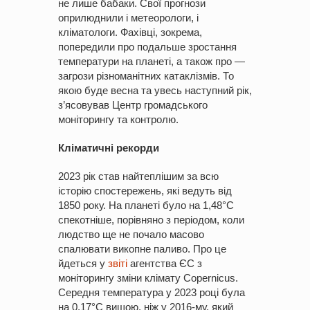
не лише бабаки. Свої прогнози
оприлюднили і метеорологи, і
кліматологи. Фахівці, зокрема,
попередили про подальше зростання
температури на планеті, а також про —
загрози різноманітних катаклізмів. То
якою буде весна та увесь наступний рік,
з’ясовував Центр громадського
моніторингу та контролю.
Кліматичні рекорди
2023 рік став найтеплішим за всю
історію спостережень, які ведуть від
1850 року. На планеті було на 1,48°С
спекотніше, порівняно з періодом, коли
людство ще не почало масово
спалювати викопне паливо. Про це
йдеться у
звіті
агентства ЄС з
моніторингу зміни клімату Copernicus.
Середня температура у 2023 році була
на 0,17°С вищою, ніж у 2016-му, який