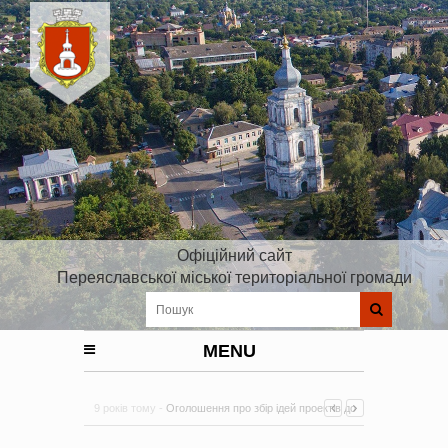
Офіційний сайт
Переяславської міської територіальної громади
MENU
9 років тому -
Оголошення про збір ідей проектів до
Плану реалізації Стратегії розвитку Київської області