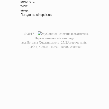
вологість:
тиск:
вітер:
Погода на
sinoptik.ua
© 2017
Переяславська міська рада
вул. Богдана Хмельницького, 27/25, гаряча лінія:
(04567) 5-80-00, E-mail: ua907@ukr.net