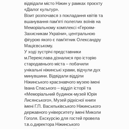
відвідали місто Ніжин у рамках проєкту
«Діалог культур».
Візит розпочався з покладання квітів та
вшанування пам’яті полеглих воїнів на
Меморіальному комплексі «Героям-
Захисникам України», центральною
фігурою якого є пам’ятник Олександру
Мацієвському.
У ході зустрічі представники
м.Переяслава дізналися про історію
стародавнього міста – побачили
унікальні ніжинські храми, відчули дух
минувшини. Відвідали відділи
Ніжинського краєзнавчого музею імені
Івана Спаського – відділ історії та
«Меморіальний будинок-музей Юрія
Лисянського», Музей рідкісної книги
імені Г.П. Васильківського Ніжинського
державного університету імені Миколи
Гоголя. Екскурсію для гостей провела
т.в.о.директора Ніжинського