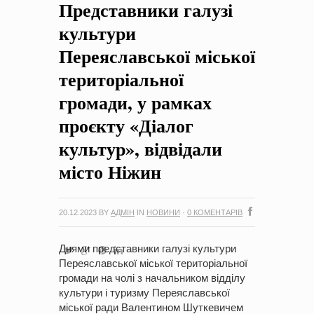
Представники галузі
на період 2018 – 2020 роки Оголошення про збір ідей
проектів
-
0 Коментарів
культури
Переяславської міської
територіальної
громади, у рамках
проєкту «Діалог
культур», відвідали
місто Ніжин
20.12.2023
BY
АДМІН
IN
НОВИНИ
·
0 КОМЕНТАРІВ
Днями представники галузі культури
Переяславської міської територіальної
громади на чолі з начальником відділу
культури і туризму Переяславської
міської ради Валентином Шуткевичем