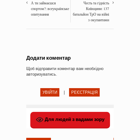
А ти займаєшся
Честь та гідність
спортом?: всеукраїнське
Київщини: 137
опитування
батальйон ТрО на війні
з окупантами
Додати коментар
Щоб відправити коментар вам необхідно
авторизуватись
.
УВІЙТИ
|
РЕЄСТРАЦІЯ
Для людей з вадами зору